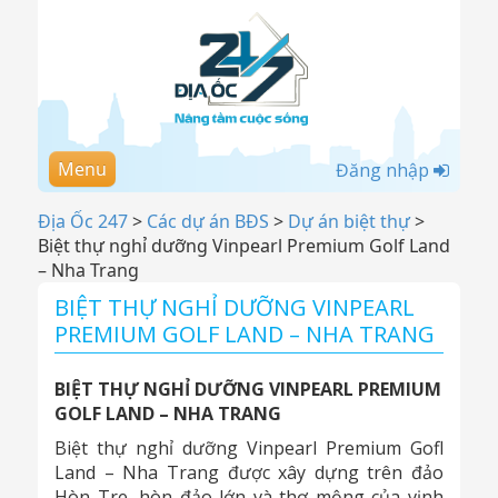
Menu
Đăng nhập
Địa Ốc 247
>
Các dự án BĐS
>
Dự án biệt thự
>
Biệt thự nghỉ dưỡng Vinpearl Premium Golf Land
– Nha Trang
BIỆT THỰ NGHỈ DƯỠNG VINPEARL
PREMIUM GOLF LAND – NHA TRANG
BIỆT THỰ NGHỈ DƯỠNG VINPEARL PREMIUM
GOLF LAND – NHA TRANG
Biệt thự nghỉ dưỡng Vinpearl Premium Gofl
Land – Nha Trang được xây dựng trên đảo
Hòn Tre, hòn đảo lớn và thơ mộng của vịnh