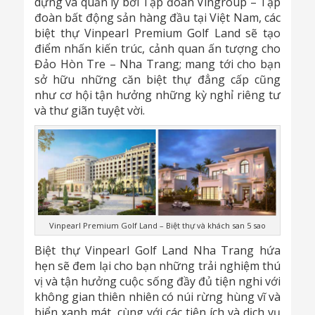
dựng và quản lý bởi Tập đoàn Vingroup – Tập
đoàn bất động sản hàng đầu tại Việt Nam, các
biệt thự Vinpearl Premium Golf Land sẽ tạo
điểm nhấn kiến trúc, cảnh quan ấn tượng cho
Đảo Hòn Tre – Nha Trang; mang tới cho bạn
sở hữu những căn biệt thự đẳng cấp cũng
như cơ hội tận hưởng những kỳ nghỉ riêng tư
và thư giãn tuyệt vời.
Vinpearl Premium Golf Land – Biệt thự và khách san 5 sao
Biệt thự Vinpearl Golf Land Nha Trang hứa
hẹn sẽ đem lại cho bạn những trải nghiệm thú
vị và tận hưởng cuộc sống đầy đủ tiện nghi với
không gian thiên nhiên có núi rừng hùng vĩ và
biển xanh mát, cùng với các tiện ích và dịch vụ