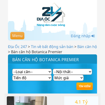
Menu
Đăng nhập
Địa Ốc 247
>
Tin về bất động sản bán
>
Bán căn hộ
>
Bán căn hộ Botanica Premier
BÁN CĂN HỘ BOTANICA PREMIER
4.1 Tỷ