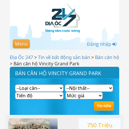
Menu
Đăng nhập
Địa Ốc 247
>
Tin về bất động sản bán
>
Bán căn hộ
>
Bán căn hộ Vincity Grand Park
BÁN CĂN HỘ VINCITY GRAND PARK
750 Triệu