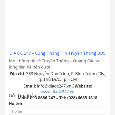
ĐỊA ỐC 247 – Cổng Thông Tin Truyền Thông BĐS
Mọi thông tin về Truyền Thông – Quảng Cáo vui
lòng liên hệ bên dưới
Địa chỉ
: 383 Nguyễn Duy Trinh, P. Bình Trưng Tây,
Tp.Thủ Đức, Tp.HCM
Email
:
info@diaoc247.vn
I
Website
:
www.diaoc247.vn
Gửi tin nhắn
Mobi
:
093 8686 247 – Tel: (028) 6685 1818
Họ tên