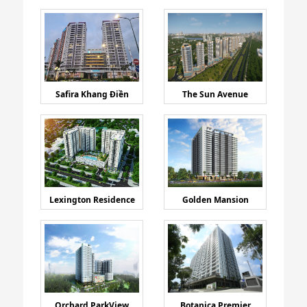
Safira Khang Điền
The Sun Avenue
Lexington Residence
Golden Mansion
Orchard ParkView
Botanica Premier