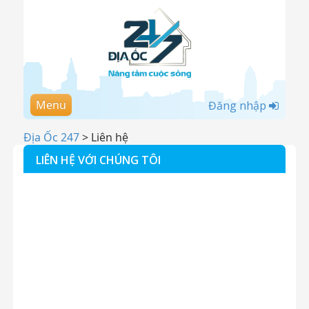
Menu
Đăng nhập
Địa Ốc 247
>
Liên hệ
LIÊN HỆ VỚI CHÚNG TÔI