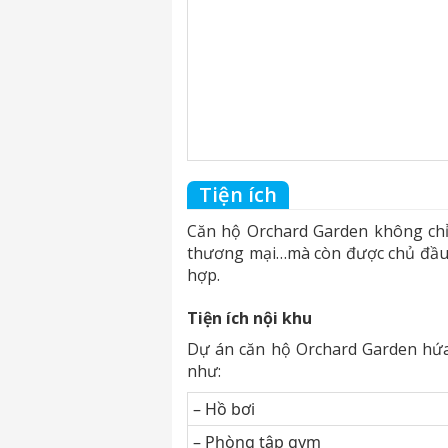
Tiện ích
Căn hộ Orchard Garden không chỉ t
thương mại…mà còn được chủ đầu t
hợp.
Tiện ích nội khu
Dự án căn hộ Orchard Garden hứa 
như:
– Hồ bơi
– Phòng tập gym