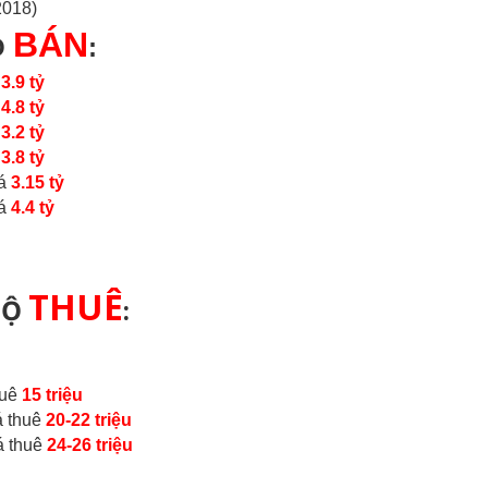
2018)
BÁN
Ộ
:
á
3.9 tỷ
á
4.8 tỷ
á
3.2 tỷ
á
3.8 tỷ
iá
3.15 tỷ
iá
4.4 tỷ
THUÊ
HỘ
:
huê
15 triệu
á thuê
20-22 triệu
á thuê
24-26 triệu