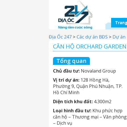
Trang
Địa Ốc 247
>
Các dự án BĐS
>
Dự án 
CĂN HỘ ORCHARD GARDEN
Tổng quan
Chủ đầu tư:
Novaland Group
Vị trí dự án:
128 Hồng Hà,
Phường 9, Quận Phú Nhuận, TP.
Hồ Chí Minh
Diện tích khu đất:
4.300m2
Loại hình đầu tư:
Khu phức hợp
căn hộ – Thương mại – Văn phòng
– Dịch vụ