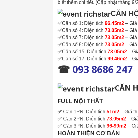
biết thêm chi tiết. (Cập nhật tháng 9/
CĂN H
✅Căn số 1: Diện tích
96.45m2
– Gi
✅Căn số 4: Diện tích
73.05m2
– Gi
✅Căn số 7: Diện tích
73.05m2
– Gi
✅Căn số 8: Diện tích
73.05m2
– Gi
✅Căn số 15: Diện tích
73.05m2
– G
✅Căn số 17: Diện tích
99.46m2
– G
093 8686 247
☎
CĂN 
FULL NỘI THẤT
✅
Căn 1PN: Diện tích
51m2
– Giá t
✅ Căn 2PN: Diện tích
73.05m2
– Gi
✅ Căn 3PN: Diện tích
96-99m2
– Gi
HOÀN THIỆN CƠ BẢN