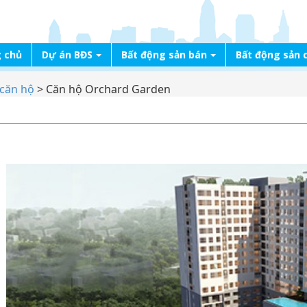
 chủ
Dự án BĐS
Bất động sản bán
Bất động sản 
căn hộ
>
Căn hộ Orchard Garden