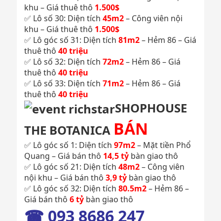
khu – Giá thuê thô
1.500$
✅ Lô số 30: Diện tích
45m2
– Công viên nội
khu – Giá thuê thô
1.500$
✅ Lô góc số 31: Diện tích
81m2
– Hẻm 86 – Giá
thuê thô
40 triệu
✅ Lô số 32: Diện tích
72m2
– Hẻm 86 – Giá
thuê thô
40 triệu
✅ Lô số 33: Diện tích
71m2
– Hẻm 86 – Giá
thuê thô
40 triệu
SHOPHOUSE
BÁN
THE BOTANICA
✅ Lô góc số 1: Diện tích
97m2
– Mặt tiền Phổ
Quang – Giá bán thô
14,5 tỷ
bàn giao thô
✅ Lô góc số 21: Diện tích
48m2
– Công viên
nội khu – Giá bán thô
3,9 tỷ
bàn giao thô
✅ Lô góc số 32: Diện tích
80.5m2
– Hẻm 86 –
Giá bán thô
6 tỷ
bàn giao thô
☎ 093 8686 247