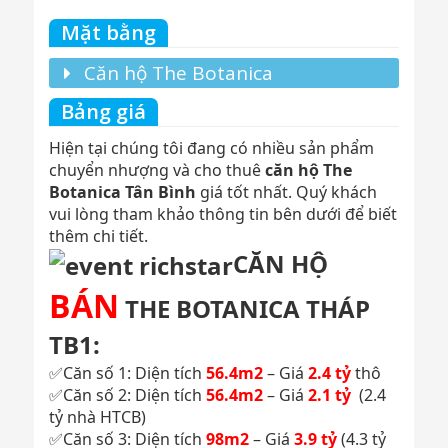
Mặt bằng
Căn hộ The Botanica
Bảng giá
Hiện tại chúng tôi đang có nhiều sản phẩm
chuyển nhượng và cho thuê
căn hộ The
Botanica Tân Bình
giá tốt nhất. Quý khách
vui lòng tham khảo thông tin bên dưới để biết
thêm chi tiết.
CĂN HỘ
BÁN
THE BOTANICA THÁP
TB1:
✅Căn số 1: Diện tích
56.4m2
– Giá
2.4 tỷ
thô
✅Căn số 2: Diện tích
56.4m2
– Giá
2.1 tỷ
(2.4
tỷ nhà HTCB)
✅Căn số 3: Diện tích
98m2
– Giá
3.9 tỷ
(4.3 tỷ