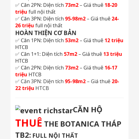
✅ Căn 2PN: Diện tích
73m2
– Giá thuê
18-20
triệu
full nội thất
✅ Căn 3PN: Diện tích
95-98m2
– Giá thuê
24-
26 triệu
full nội thất
HOÀN THIỆN CƠ BẢN
✅ Căn 1PN: Diện tích
53m2
– Giá thuê
12 triệu
HTCB
✅ Căn 1+1: Diện tích
57m2
– Giá thuê
13 triệu
HTCB
✅ Căn 2PN: Diện tích
73m2
– Giá thuê
16-17
triệu
HTCB
✅ Căn 3PN: Diện tích
95-98m2
– Giá thuê
20-
22 triệu
HTCB
CĂN HỘ
THUÊ
THE BOTANICA THÁP
TB2:
FULL NỘI THẤT