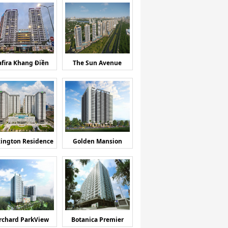
afira Khang Điền
The Sun Avenue
ington Residence
Golden Mansion
rchard ParkView
Botanica Premier