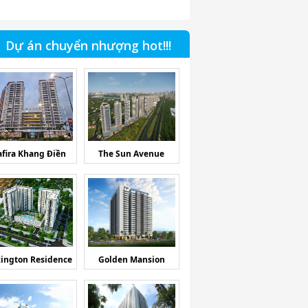
Dự án chuyển nhượng hot!!!
afira Khang Điền
The Sun Avenue
ington Residence
Golden Mansion