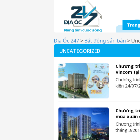
Trang
Địa Ốc 247
>
Bất động sản bán
>
Unc
UNCATEGORIZED
Chương tr
Vincom tại
Chương trìn
kiện 24/07/
Chương trì
mùa xuân 
Chương trìn
tháng 3/20