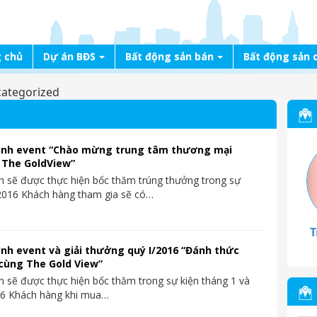
 chủ
Dự án BĐS
Bất động sản bán
Bất động sản 
ategorized
ình event “Chào mừng trung tâm thương mại
 The GoldView”
h sẽ được thực hiện bốc thăm trúng thưởng trong sự
2016 Khách hàng tham gia sẽ có…
T
nh event và giải thưởng quý I/2016 “Đánh thức
cùng The Gold View”
h sẽ được thực hiện bốc thăm trong sự kiện tháng 1 và
16 Khách hàng khi mua…