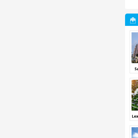
S
Lex