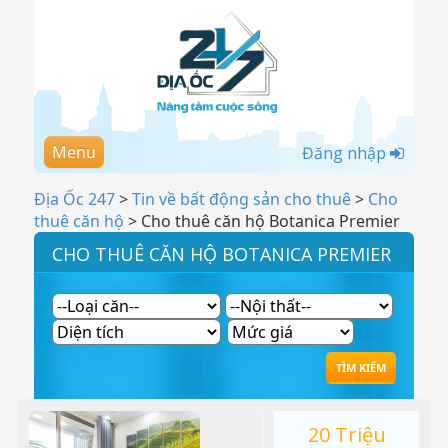
Menu
Đăng nhập
Địa Ốc 247
>
Tin về bất động sản cho thuê
>
Cho
thuê căn hộ
>
Cho thuê căn hộ Botanica Premier
CHO THUÊ CĂN HỘ BOTANICA PREMIER
20 Triệu