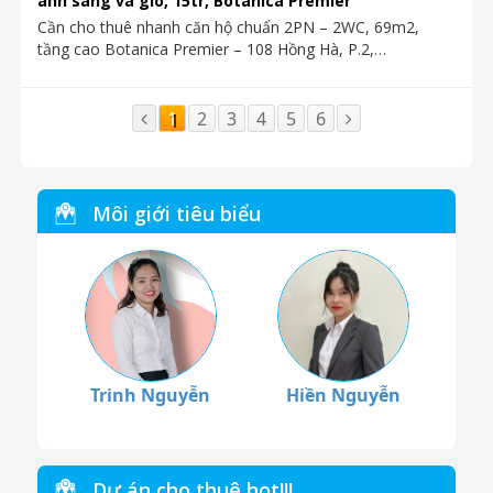
ánh sáng và gió, 15tr, Botanica Premier
Cần cho thuê nhanh căn hộ chuẩn 2PN – 2WC, 69m2,
tầng cao Botanica Premier – 108 Hồng Hà, P.2,…
1
2
3
4
5
6
Môi giới tiêu biểu
Trinh Nguyễn
Hiền Nguyễn
Dự án cho thuê hot!!!