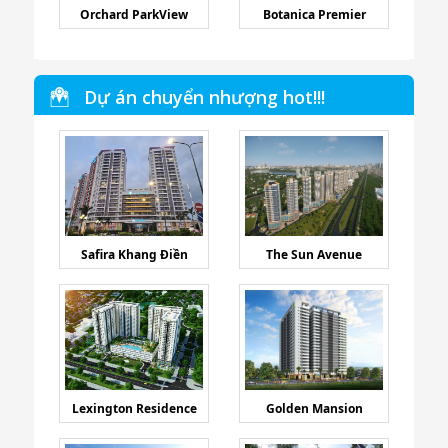
Orchard ParkView
Botanica Premier
Dự án chuyển nhượng hot!!!
Safira Khang Điền
The Sun Avenue
Lexington Residence
Golden Mansion