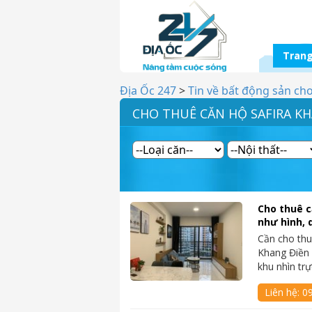
Trang
Địa Ốc 247
>
Tin về bất động sản ch
CHO THUÊ CĂN HỘ SAFIRA K
Cho thuê c
như hình, 
Cần cho thu
Khang Điền 
khu nhìn tr
Liên hệ:
0