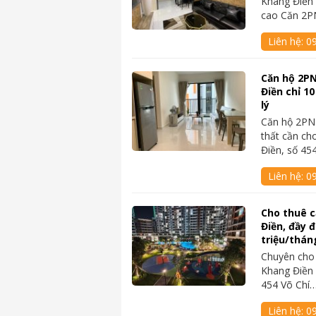
Khang Điền 
cao Căn 2P
Liên hệ:
0
Căn hộ 2PN
Điền chỉ 1
lý
Căn hộ 2PN 
thất cần ch
Điền, số 45
Liên hệ:
0
Cho thuê c
Điền, đầy đ
triệu/thán
Chuyên cho 
Khang Điền v
454 Võ Chí
Liên hệ:
0