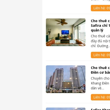
Liên hệ:
0
Cho thuê c
Safira chỉ 
quản lý
Cho thuê că
đầy đủ nội t
chỉ: Đường
Liên hệ:
0
Cho thuê c
Điền cơ bản
Chuyên cho 
Khang Điền 
dân về…
Liên hệ:
0
Safira Kha