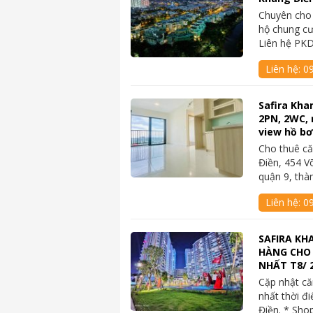
Chuyên cho
hộ chung cư
Liên hệ PK
Liên hệ:
0
Safira Kha
2PN, 2WC, 
view hồ bơi
Cho thuê că
Điền, 454 V
quận 9, th
Liên hệ:
09
SAFIRA KH
HÀNG CHO 
NHẤT T8/ 
Cặp nhật că
nhất thời đi
Điền. * Sh