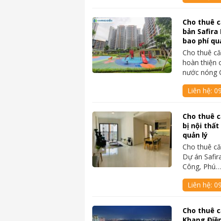
Cho thuê c
bản Safira
bao phí qu
Cho thuê că
hoàn thiện 
nước nóng
Liên hệ:
0
Cho thuê c
bị nội thất
quản lý
Cho thuê că
Dự án Safir
Công, Phú
Liên hệ:
0
Cho thuê c
Khang Điền