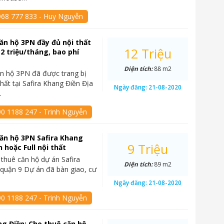
968 777 833 - Huy Nguyễn
ăn hộ 3PN đầy đủ nội thất
12 Triệu
12 triệu/tháng, bao phí
Diện tích:
88 m2
n hộ 3PN đã được trang bị
hất tại Safira Khang Điền Địa
Ngày đăng:
21-08-2020
…
90 1188 247 - Trinh Nguyễn
ăn hộ 3PN Safira Khang
9 Triệu
 hoặc Full nội thất
thuê căn hộ dự án Safira
Diện tích:
89 m2
quận 9 Dự án đã bàn giao, cư
Ngày đăng:
21-08-2020
90 1188 247 - Trinh Nguyễn
ng Điền: Cho thuê căn hộ