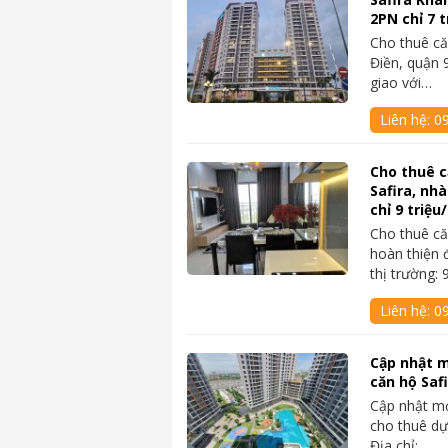
2PN chỉ 7 
Cho thuê că
Điền, quận
giao với…
Liên hệ:
0
Cho thuê c
Safira, nh
chỉ 9 triệ
Cho thuê că
hoàn thiện đ
thị trường:
Liên hệ:
0
Cập nhật m
căn hộ Saf
Cập nhật mớ
cho thuê dự
Địa chỉ:…