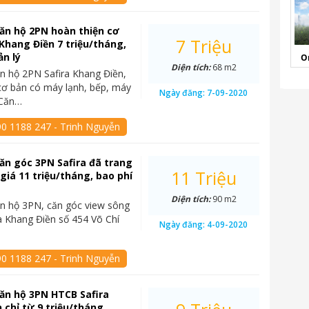
ăn hộ 2PN hoàn thiện cơ
7 Triệu
 Khang Điền 7 triệu/tháng,
ản lý
O
Diện tích:
68 m2
n hộ 2PN Safira Khang Điền,
cơ bản có máy lạnh, bếp, máy
Ngày đăng:
7-09-2020
 Căn…
90 1188 247 - Trinh Nguyễn
ăn góc 3PN Safira đã trang
11 Triệu
 giá 11 triệu/tháng, bao phí
Diện tích:
90 m2
n hộ 3PN, căn góc view sông
a Khang Điền số 454 Võ Chí
Ngày đăng:
4-09-2020
…
90 1188 247 - Trinh Nguyễn
ăn hộ 3PN HTCB Safira
 chỉ từ 9 triệu/tháng