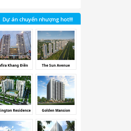
Dự án chuyển nhượng hot!!!
afira Khang Điền
The Sun Avenue
ington Residence
Golden Mansion