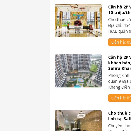
Căn hộ 2PN
10 triệu/t
Cho thuê că
Địa chỉ: 45
Hữu, quận 
Liên hệ:
0
Căn hộ 2PN
khách hàng
Safira Kha
Phòng kinh 
quận 9 Địa 
Khang Điền
Liên hệ:
0
Cho thuê c
linh tại Sa
Chuyên cho 