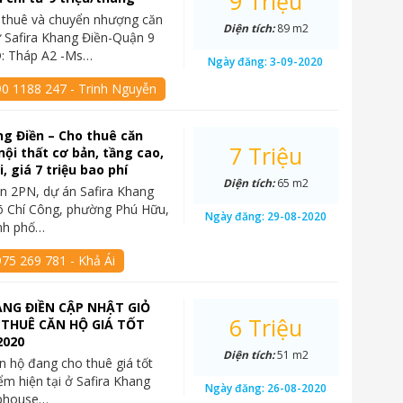
9 Triệu
 thuê và chuyển nhượng căn
Diện tích:
89 m2
 Safira Khang Điền-Quận 9
D: Tháp A2 -Ms…
Ngày đăng:
3-09-2020
90 1188 247 - Trinh Nguyễn
ng Điền – Cho thuê căn
7 Triệu
nội thất cơ bản, tầng cao,
, giá 7 triệu bao phí
Diện tích:
65 m2
n 2PN, dự án Safira Khang
õ Chí Công, phường Phú Hữu,
Ngày đăng:
29-08-2020
ành phố…
75 269 781 - Khả Ái
ANG ĐIỀN CẬP NHẬT GIỎ
6 Triệu
THUÊ CĂN HỘ GIÁ TỐT
2020
Diện tích:
51 m2
n hộ đang cho thuê giá tốt
ểm hiện tại ở Safira Khang
Ngày đăng:
26-08-2020
ophouse…