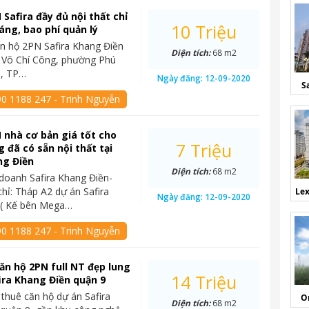
 Safira đầy đủ nội thất chỉ
10 Triệu
háng, bao phí quản lý
n hộ 2PN Safira Khang Điền
Diện tích:
68 m2
4 Võ Chí Công, phường Phú
9, TP…
Ngày đăng:
12-09-2020
S
90 1188 247 - Trinh Nguyễn
 nhà cơ bản giá tốt cho
7 Triệu
 đã có sẵn nội thất tại
ng Điền
Diện tích:
68 m2
doanh Safira Khang Điền-
chỉ: Tháp A2 dự án Safira
Lex
Ngày đăng:
12-09-2020
 ( Kế bên Mega…
90 1188 247 - Trinh Nguyễn
ăn hộ 2PN full NT đẹp lung
14 Triệu
fira Khang Điền quận 9
thuê căn hộ dự án Safira
O
Diện tích:
68 m2