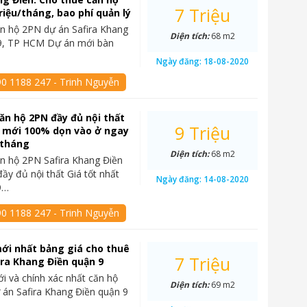
7 Triệu
triệu/tháng, bao phí quản lý
n hộ 2PN dự án Safira Khang
Diện tích:
68 m2
 9, TP HCM Dự án mới bàn
Ngày đăng:
18-08-2020
90 1188 247 - Trinh Nguyễn
ăn hộ 2PN đầy đủ nội thất
9 Triệu
à mới 100% dọn vào ở ngay
u/tháng
Diện tích:
68 m2
n hộ 2PN Safira Khang Điền
ầy đủ nội thất Giá tốt nhất
Ngày đăng:
14-08-2020
 9…
90 1188 247 - Trinh Nguyễn
ới nhất bảng giá cho thuê
7 Triệu
ira Khang Điền quận 9
i và chính xác nhất căn hộ
Diện tích:
69 m2
 án Safira Khang Điền quận 9