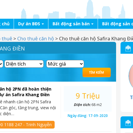
 chủ
Dự án BĐS
Bất động sản bán
Bất động sản 
o thuê
>
Cho thuê căn hộ
>
Cho thuê căn hộ Safira Khang Đi
HANG ĐIỀN
ăn hộ 2PN đã hoàn thiện
9 Triệu
dự án Safira Khang Điền
T
ê nhanh căn hộ 2PN Safira
Diện tích:
68 m2
Căn góc, tầng trung, view nội
ực diện…
Ngày đăng:
17-09-2020
90 1188 247 - Trinh Nguyễn