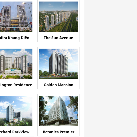
afira Khang Điền
The Sun Avenue
ington Residence
Golden Mansion
rchard ParkView
Botanica Premier