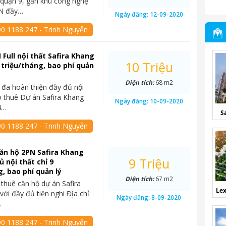
quận 9, gần khu công nghệ
N đầy…
Ngày đăng:
12-09-2020
90 1188 247 - Trinh Nguyễn
 Full nội thất Safira Khang
10 Triệu
0 triệu/tháng, bao phí quản
Diện tích:
68 m2
đã hoàn thiện đầy đủ nội
o thuê Dự án Safira Khang
Ngày đăng:
10-09-2020
4…
S
90 1188 247 - Trinh Nguyễn
ăn hộ 2PN Safira Khang
9 Triệu
ủ nội thất chỉ 9
g, bao phí quản lý
Diện tích:
67 m2
thuê căn hộ dự án Safira
Lex
ới đầy đủ tiện nghi Địa chỉ:
Ngày đăng:
8-09-2020
…
90 1188 247 - Trinh Nguyễn