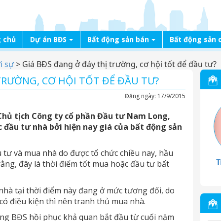
 chủ
Dự án BĐS
Bất động sản bán
Bất động sản 
i sự
>
Giá BĐS đang ở đáy thị trường, cơ hội tốt để đầu tư?
TRƯỜNG, CƠ HỘI TỐT ĐỂ ĐẦU TƯ?
Đăng ngày:
17/9/2015
hủ tịch Công ty cổ phần Đầu tư Nam Long,
c đầu tư nhà bởi hiện nay giá của bất động sản
u tư và mua nhà do được tổ chức chiều nay, hầu
T
ằng, đây là thời điểm tốt mua hoặc đầu tư bất
 nhà tại thời điểm này đang ở mức tương đối, do
có điều kiện thì nên tranh thủ mua nhà.
ường BĐS hồi phục khả quan bắt đầu từ cuối năm