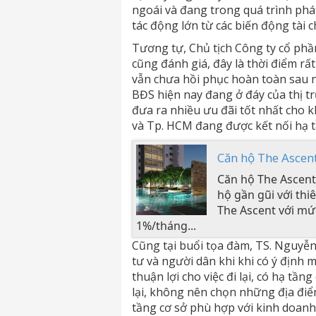
ngoái và đang trong quá trình phát
tác động lớn từ các biến động tài c
Tương tự, Chủ tịch Công ty cổ p
cũng đánh giá, đây là thời điểm rấ
vẫn chưa hồi phục hoàn toàn sau 
BĐS hiện nay đang ở đáy của thị t
đưa ra nhiều ưu đãi tốt nhất cho 
và Tp. HCM đang được kết nối hạ 
Căn hộ The Ascen
Căn hộ The Ascent
hộ gần gũi với th
The Ascent với mức
1%/tháng...
Cũng tại buổi tọa đàm, TS. Nguyễn 
tư và người dân khi khi có ý định
thuận lợi cho việc đi lại, có hạ tầ
lại, không nên chọn những địa đi
tầng cơ sở phù hợp với kinh doan