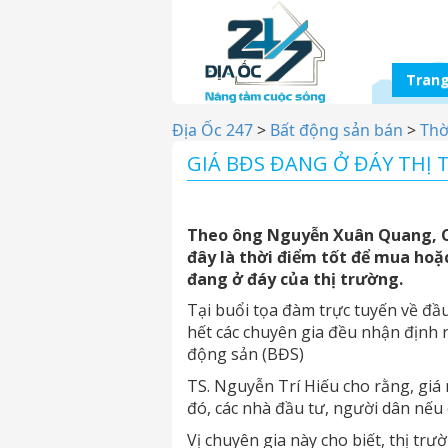
Trang
Địa Ốc 247
>
Bất động sản bán
>
Thờ
GIÁ BĐS ĐANG Ở ĐÁY THỊ 
Theo ông Nguyễn Xuân Quang, C
đây là thời điểm tốt để mua hoặ
đang ở đáy của thị trường.
Tại buổi tọa đàm trực tuyến về đầ
hết các chuyên gia đều nhận định r
động sản (BĐS)
TS. Nguyễn Trí Hiếu cho rằng, giá
đó, các nhà đầu tư, người dân nếu 
Vị chuyên gia này cho biết, thị tr