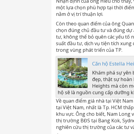
Nhận định của ông Hiếu cho thấy, v
một lựa chọn phù hợp tại thời điểm
nằm ở vị trí thuận lợi.
Còn theo quan điểm của ông Quang 
chọn đúng chủ đầu tư và đúng dự 
tư, không thể bỏ quên các yếu tố nh
suất đầu tư, dịch vụ tiện tích xung
trong vùng phát triển của TP.
Căn hộ Estella He
Khám phá sự yên b
đẹp, thật sự hoàn 
Heights mà còn mở
hộ sẽ là nguồn cung cấp dưỡng kh
Về quan điểm giá nhà tại Việt Nam rẻ
tại Việt Nam, nhất là Tp. HCM thấp 
khu vực. Ông cho biết, Nam Long v
thị trường BĐS tại Bang Kok, Sydne
nghiên cứu thị trường của các tư v