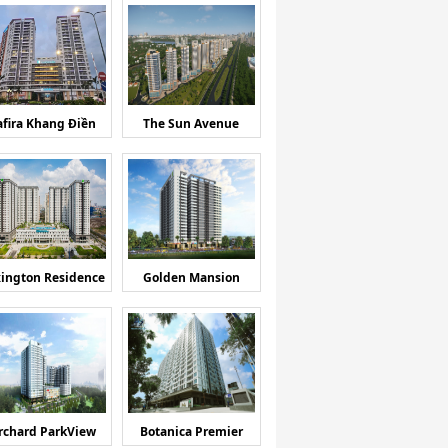
afira Khang Điền
The Sun Avenue
ington Residence
Golden Mansion
rchard ParkView
Botanica Premier