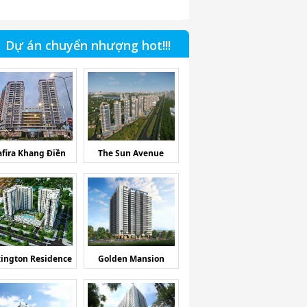
Dự án chuyển nhượng hot!!!
afira Khang Điền
The Sun Avenue
ington Residence
Golden Mansion