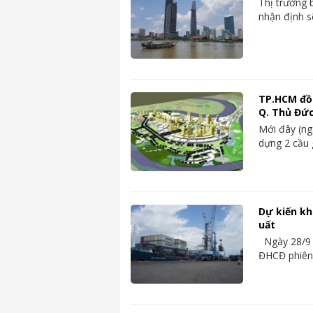
Thị trường 
nhận định s
TP.HCM đồn
Q. Thủ Đứ
Mới đây (n
dựng 2 cầu 
Dự kiến k
uất
Ngày 28/9 
ĐHCĐ phiên