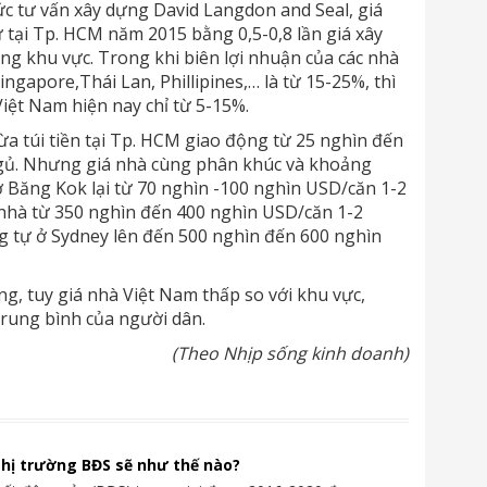
c tư vấn xây dựng David Langdon and Seal, giá
 tại Tp. HCM năm 2015 bằng 0,5-0,8 lần giá xây
ng khu vực. Trong khi biên lợi nhuận của các nhà
ingapore,Thái Lan, Phillipines,… là từ 15-25%, thì
Việt Nam hiện nay chỉ từ 5-15%.
a túi tiền tại Tp. HCM giao động từ 25 nghìn đến
gủ. Nhưng giá nhà cùng phân khúc và khoảng
 Băng Kok lại từ 70 nghìn -100 nghìn USD/căn 1-2
 nhà từ 350 nghìn đến 400 nghìn USD/căn 1-2
g tự ở Sydney lên đến 500 nghìn đến 600 nghìn
g, tuy giá nhà Việt Nam thấp so với khu vực,
trung bình của người dân.
(Theo Nhịp sống kinh doanh)
thị trường BĐS sẽ như thế nào?