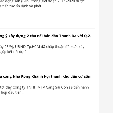
bất động sản (BĐS) trong giai đoạn 2016-2020 được
ẽ tiếp tục ổn định và phát…
g ý xây dựng 2 cầu nối bán đảo Thanh Đa với Q.2,
c
gày 28/9), UBND Tp.HCM đã chấp thuận đề xuất xây
giúp kết nối dự án…
hu cảng Nhà Rồng Khánh Hội thành khu dân cư sầm
tới đây Công ty TNHH MTV Cảng Sài Gòn sẽ tiến hành
 họp đầu tiên…