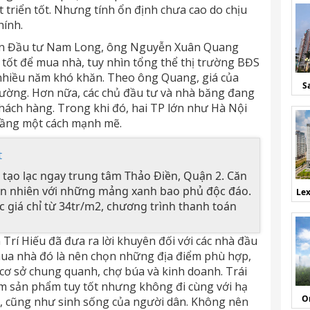
 triển tốt. Nhưng tính ổn định chưa cao do chịu
hính.
hần Đầu tư Nam Long, ông Nguyễn Xuân Quang
t tốt để mua nhà, tuy nhìn tổng thể thị trường BĐS
nhiều năm khó khăn. Theo ông Quang, giá của
S
rường. Hơn nữa, các chủ đầu tư và nhà băng đang
khách hàng. Trong khi đó, hai TP lớn như Hà Nội
tầng một cách mạnh mẽ.
t
 tạo lạc ngay trung tâm Thảo Điền, Quận 2. Căn
iên nhiên với những mảng xanh bao phủ độc đáo.
Lex
 giá chỉ từ 34tr/m2, chương trình thanh toán
Trí Hiếu đã đưa ra lời khuyên đối với các nhà đầu
 mua nhà đó là nên chọn những địa điểm phù hợp,
ng cơ sở chung quanh, chợ búa và kinh doanh. Trái
ểm sản phẩm tuy tốt nhưng không đi cùng với hạ
O
h, cũng như sinh sống của người dân. Không nên