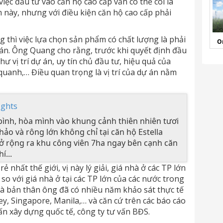
iệc đầu tư vào căn hộ cao cấp vẫn có thể coi là
 này, nhưng với điều kiện căn hộ cao cấp phải
thì việc lựa chọn sản phẩm có chất lượng là phải
O
án. Ông Quang cho rằng, trước khi quyết định đầu
ư vị trí dự án, uy tín chủ đầu tư, hiệu quả của
 quanh,… Điều quan trọng là vị trí của dự án nằm
ights
ình, hòa mình vào khung cảnh thiên nhiên tươi
hảo và rông lớn không chỉ tại căn hộ Estella
 rộng ra khu công viên 7ha ngay bên cạnh căn
í...
 nhất thế giới, vị này lý giải, giá nhà ở các TP lớn
so với giá nhà ở tại các TP lớn của các nước trong
à bản thân ông đã có nhiều năm khảo sát thực tế
y, Singapore, Manila,… và căn cứ trên các báo cáo
ấn xây dựng quốc tế, công ty tư vấn BĐS.