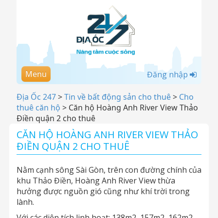
Menu
Đăng nhập
Địa Ốc 247
>
Tin về bất động sản cho thuê
>
Cho
thuê căn hộ
>
Căn hộ Hoàng Anh River View Thảo
Điền quận 2 cho thuê
CĂN HỘ HOÀNG ANH RIVER VIEW THẢO
ĐIỀN QUẬN 2 CHO THUÊ
Nằm cạnh sông Sài Gòn, trên con đường chính của
khu Thảo Điền, Hoàng Anh River View thừa
hưởng được nguồn gió cũng như khí trời trong
lành.
Với các diện tích linh hoạt: 138m2, 157m2, 162m2,