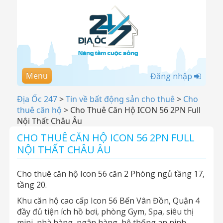
Menu
Đăng nhập
Địa Ốc 247
>
Tin về bất động sản cho thuê
>
Cho
thuê căn hộ
>
Cho Thuê Căn Hộ ICON 56 2PN Full
Nội Thất Châu Âu
CHO THUÊ CĂN HỘ ICON 56 2PN FULL
NỘI THẤT CHÂU ÂU
Cho thuê căn hộ Icon 56 căn 2 Phòng ngủ tầng 17,
tầng 20.
Khu căn hộ cao cấp Icon 56 Bến Vân Đồn, Quận 4
đầy đủ tiện ích hồ bơi, phòng Gym, Spa, siêu thị
mini, nhà hàng, ngân hàng, hệ thống an ninh