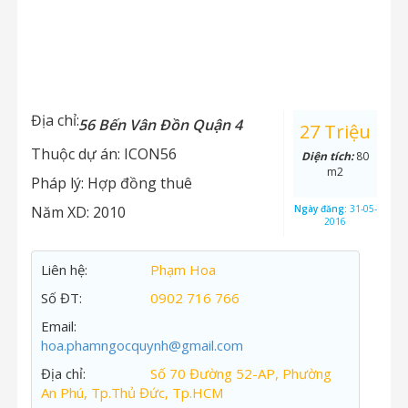
Địa chỉ:
56 Bến Vân Đồn Quận 4
27 Triệu
Thuộc dự án:
ICON56
Diện tích:
80
m2
Pháp lý:
Hợp đồng thuê
Năm XD:
2010
Ngày đăng:
31-05-
2016
Liên hệ:
Phạm Hoa
Số ĐT:
0902 716 766
Email:
hoa.phamngocquynh@gmail.com
Địa chỉ:
Số 70 Đường 52-AP, Phường
An Phú, Tp.Thủ Đức, Tp.HCM