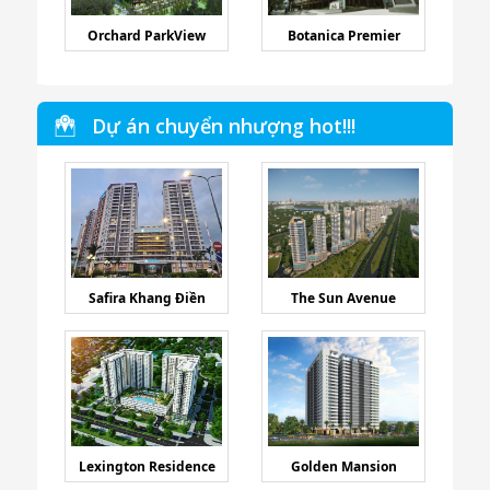
Orchard ParkView
Botanica Premier
Dự án chuyển nhượng hot!!!
Safira Khang Điền
The Sun Avenue
Lexington Residence
Golden Mansion