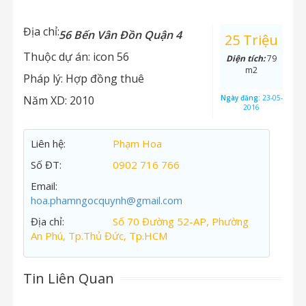
Địa chỉ:
56 Bến Vân Đồn Quận 4
25 Triệu
Thuộc dự án:
icon 56
Diện tích:
79
m2
Pháp lý:
Hợp đồng thuê
Năm XD:
2010
Ngày đăng:
23-05-
2016
Liên hệ:
Phạm Hoa
Số ĐT:
0902 716 766
Email:
hoa.phamngocquynh@gmail.com
Địa chỉ:
Số 70 Đường 52-AP, Phường
An Phú, Tp.Thủ Đức, Tp.HCM
Tin Liên Quan