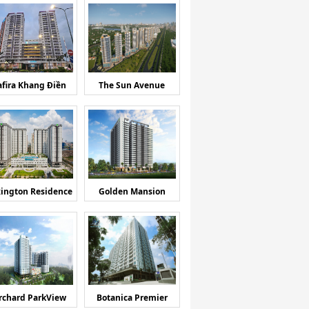
afira Khang Điền
The Sun Avenue
ington Residence
Golden Mansion
rchard ParkView
Botanica Premier