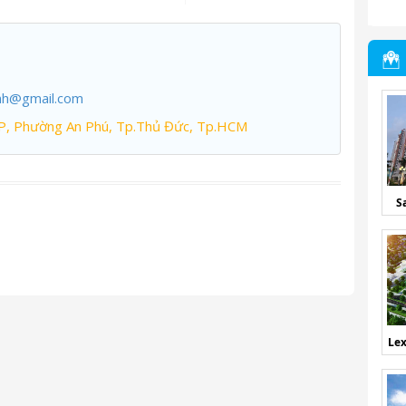
nh@gmail.com
P, Phường An Phú, Tp.Thủ Đức, Tp.HCM
S
Lex