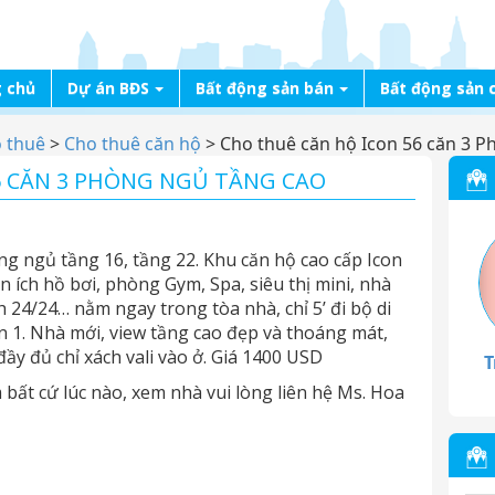
 chủ
Dự án BĐS
Bất động sản bán
Bất động sản 
o thuê
>
Cho thuê căn hộ
>
Cho thuê căn hộ Icon 56 căn 3 P
6 CĂN 3 PHÒNG NGỦ TẦNG CAO
ng ngủ tầng 16, tầng 22. Khu căn hộ cao cấp Icon
 ích hồ bơi, phòng Gym, Spa, siêu thị mini, nhà
 24/24… nằm ngay trong tòa nhà, chỉ 5’ đi bộ di
n 1. Nhà mới, view tầng cao đẹp và thoáng mát,
 đầy đủ chỉ xách vali vào ở. Giá 1400 USD
T
 bất cứ lúc nào, xem nhà vui lòng liên hệ Ms. Hoa