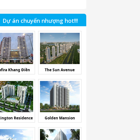
Dự án chuyển nhượng hot!!!
afira Khang Điền
The Sun Avenue
ington Residence
Golden Mansion