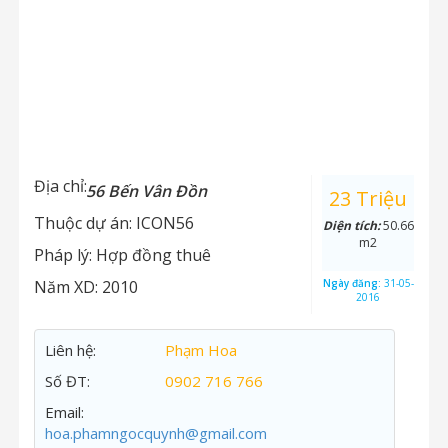
Địa chỉ:
56 Bến Vân Đồn
23 Triệu
Thuộc dự án:
ICON56
Diện tích:
50.66
m2
Pháp lý:
Hợp đồng thuê
Năm XD:
2010
Ngày đăng:
31-05-
2016
Liên hệ:
Phạm Hoa
Số ĐT:
0902 716 766
Email:
hoa.phamngocquynh@gmail.com