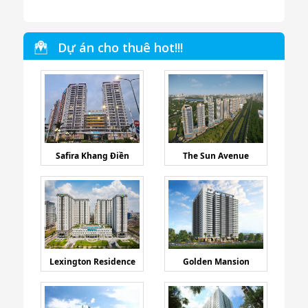
Dự án cho thuê hot!!!
Safira Khang Điền
The Sun Avenue
Lexington Residence
Golden Mansion