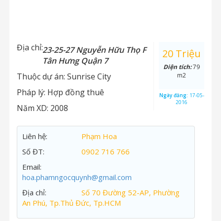
Địa chỉ:
23-25-27 Nguyễn Hữu Thọ F
20 Triệu
Tân Hưng Quận 7
Diện tích:
79
Thuộc dự án:
Sunrise City
m2
Pháp lý:
Hợp đồng thuê
Ngày đăng:
17-05-
2016
Năm XD:
2008
Liên hệ:
Phạm Hoa
Số ĐT:
0902 716 766
Email:
hoa.phamngocquynh@gmail.com
Địa chỉ:
Số 70 Đường 52-AP, Phường
An Phú, Tp.Thủ Đức, Tp.HCM