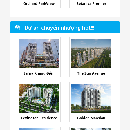
Orchard ParkView
Botanica Premier
Dự án chuyển nhượng hot!!!
Safira Khang Điền
The Sun Avenue
Lexington Residence
Golden Mansion