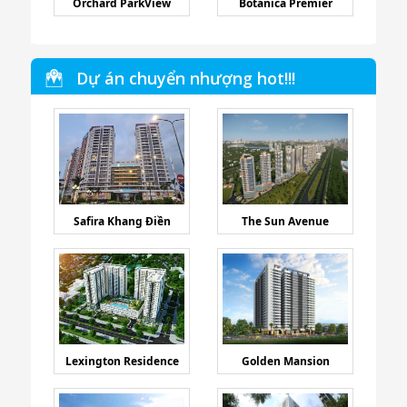
Orchard ParkView
Botanica Premier
Dự án chuyển nhượng hot!!!
Safira Khang Điền
The Sun Avenue
Lexington Residence
Golden Mansion