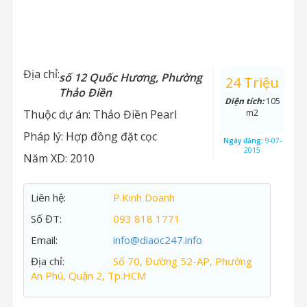
Địa chỉ:
số 12 Quốc Hương, Phường
24 Triệu
Thảo Điền
Diện tích:
105
Thuộc dự án:
Thảo Điền Pearl
m2
Pháp lý:
Hợp đồng đặt cọc
Ngày đăng:
9-07-
2015
Năm XD:
2010
Liên hệ:
P.Kinh Doanh
Số ĐT:
093 818 1771
Email:
info@diaoc247.info
Địa chỉ:
Số 70, Đường 52-AP, Phường
An Phú, Quận 2, Tp.HCM