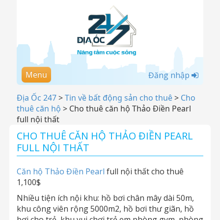
Menu
Đăng nhập
Địa Ốc 247
>
Tin về bất động sản cho thuê
>
Cho
thuê căn hộ
>
Cho thuê căn hộ Thảo Điền Pearl
full nội thất
CHO THUÊ CĂN HỘ THẢO ĐIỀN PEARL
FULL NỘI THẤT
Căn hộ Thảo Điền Pearl
full nội thất cho thuê
1,100$
Nhiều tiện ích nội khu: hồ bơi chân mây dài 50m,
khu công viên rộng 5000m2, hồ bơi thư giãn, hồ
bơi cho trẻ, khu vui chơi trẻ em,phòng gym, phòng