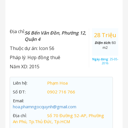
Địa chỉ:
56 Bến Vân Đồn, Phường 12,
28 Triệu
Quận 4
Diện tích:
80
Thuộc dự án:
Icon 56
m2
Pháp lý:
Hợp đồng thuê
Ngày đăng:
25-05-
2016
Năm XD:
2015
Liên hệ:
Phạm Hoa
Số ĐT:
0902 716 766
Email:
hoa.phamngocquynh@gmail.com
Địa chỉ:
Số 70 Đường 52-AP, Phường
An Phú, Tp.Thủ Đức, Tp.HCM