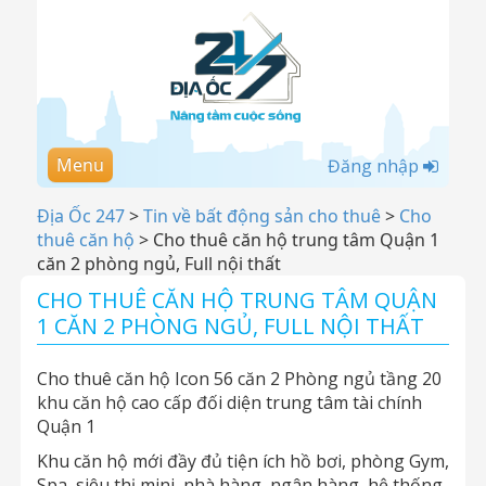
Menu
Đăng nhập
Địa Ốc 247
>
Tin về bất động sản cho thuê
>
Cho
thuê căn hộ
>
Cho thuê căn hộ trung tâm Quận 1
căn 2 phòng ngủ, Full nội thất
CHO THUÊ CĂN HỘ TRUNG TÂM QUẬN
1 CĂN 2 PHÒNG NGỦ, FULL NỘI THẤT
Cho thuê căn hộ Icon 56 căn 2 Phòng ngủ tầng 20
khu căn hộ cao cấp đối diện trung tâm tài chính
Quận 1
Khu căn hộ mới đầy đủ tiện ích hồ bơi, phòng Gym,
Spa, siêu thị mini, nhà hàng, ngân hàng, hệ thống