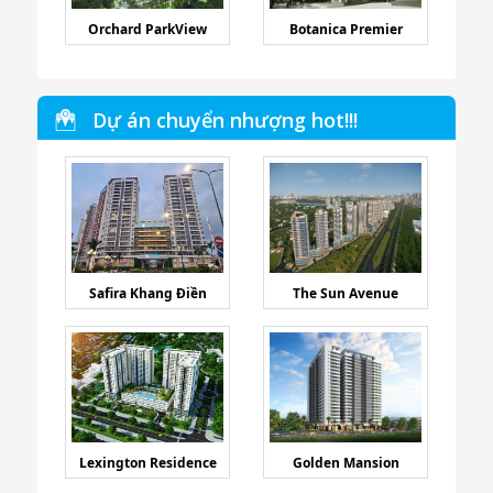
Orchard ParkView
Botanica Premier
Dự án chuyển nhượng hot!!!
Safira Khang Điền
The Sun Avenue
Lexington Residence
Golden Mansion