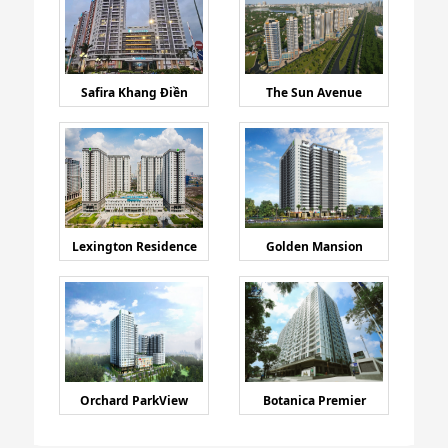
Safira Khang Điền
The Sun Avenue
Lexington Residence
Golden Mansion
Orchard ParkView
Botanica Premier