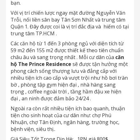
bạn.
Với vị trí chiến lược ngay mặt đường Nguyễn Văn
Trỗi, nối liền sân bay Tân Sơn Nhất và trung tâm
Quận 1. Đây được coi là vị trí đắc địa và hiếm có tại
trung tâm TP.HCM .
Các căn hộ từ 1 đến 3 phòng ngủ với diện tích từ
59 m2 đến 155 m2 được thiết kế theo tiên chuẩn
châu âu và sang trọng nhất . Mỗi cư dân của
căn
hộ The Prince Residence
sẽ được tận hưởng một
phong cách sống thượng lưu và đẳng cấp với
nhiều tiện ích cao cấp và vượt trội như hồ bơi tràn
bờ , phòng tập gym hiện đại , nhà hàng sang
trọng , coffee ngoài trời , tầng hầm đậu xe hiện
đại , an ninh được đảm bảo 24/24 .
Ngoài ra còn rất nhiều tiện ích bao quanh, thuận
tiện cho sinh hoạt của cư dân như: chợ Phú
Nhuận, chợ Tân Định, ngân hàng, trường học,
bệnh viện, siêu thị..
Giá Siêu Tốt Trong Dịp Hè: 1PN giá 800$