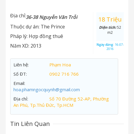
Địa chỉ:
36-38 Nguyễn Văn Trỗi
18 Triệu
Thuộc dự án:
The Prince
Diện tích:
52
m2
Pháp lý:
Hợp đồng thuê
Năm XD:
2013
Ngày đăng:
16-07-
2016
Liên hệ:
Phạm Hoa
Số ĐT:
0902 716 766
Email:
hoa.phamngocquynh@gmail.com
Địa chỉ:
Số 70 Đường 52-AP, Phường
An Phú, Tp.Thủ Đức, Tp.HCM
Tin Liên Quan