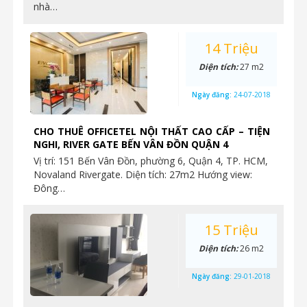
nhà…
14 Triệu
Diện tích:
27 m2
Ngày đăng:
24-07-2018
CHO THUÊ OFFICETEL NỘI THẤT CAO CẤP – TIỆN
NGHI, RIVER GATE BẾN VÂN ĐỒN QUẬN 4
Vị trí: 151 Bến Vân Đồn, phường 6, Quận 4, TP. HCM,
Novaland Rivergate. Diện tích: 27m2 Hướng view:
Đông…
15 Triệu
Diện tích:
26 m2
Ngày đăng:
29-01-2018