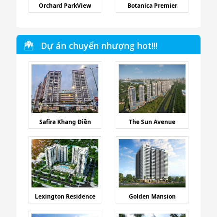
Orchard ParkView
Botanica Premier
Dự án chuyển nhượng hot!!!
Safira Khang Điền
The Sun Avenue
Lexington Residence
Golden Mansion