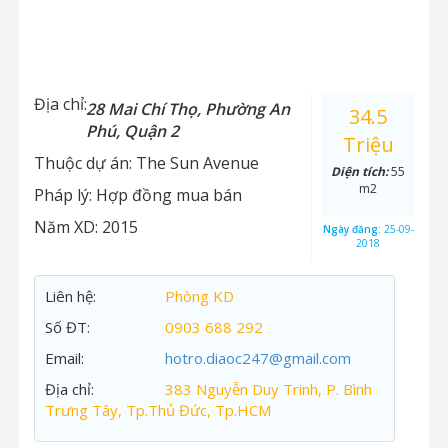
Địa chỉ:
28 Mai Chí Thọ, Phường An
34.5
Phú, Quận 2
Triệu
Thuộc dự án:
The Sun Avenue
Diện tích:
55
m2
Pháp lý:
Hợp đồng mua bán
Năm XD:
2015
Ngày đăng:
25-09-
2018
Liên hệ:
Phòng KD
Số ĐT:
0903 688 292
Email:
hotro.diaoc247@gmail.com
Địa chỉ:
383 Nguyễn Duy Trinh, P. Bình
Trưng Tây, Tp.Thủ Đức, Tp.HCM