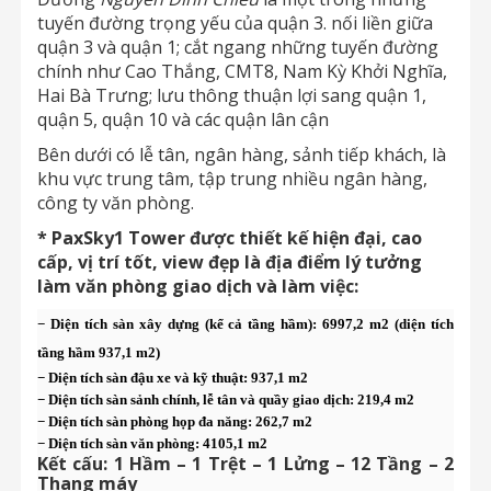
tuyến đường trọng yếu của quận 3. nối liền giữa
quận 3 và quận 1; cắt ngang những tuyến đường
chính như Cao Thắng, CMT8, Nam Kỳ Khởi Nghĩa,
Hai Bà Trưng; lưu thông thuận lợi sang quận 1,
quận 5, quận 10 và các quận lân cận
Bên dưới có lễ tân, ngân hàng, sảnh tiếp khách, là
khu vực trung tâm, tập trung nhiều ngân hàng,
công ty văn phòng.
* PaxSky1 Tower được thiết kế hiện đại, cao
cấp, vị trí tốt, view đẹp là địa điểm lý tưởng
làm văn phòng giao dịch và làm việc:
− Diện tích sàn xây dựng (kể cả tầng hầm): 6997,2 m2 (diện tích
tầng hầm 937,1 m2)
− Diện tích sàn đậu xe và kỹ thuật: 937,1 m2
− Diện tích sàn sảnh chính, lễ tân và quầy giao dịch: 219,4 m2
− Diện tích sàn phòng họp đa năng: 262,7 m2
− Diện tích sàn văn phòng: 4105,1 m2
Kết cấu:
1 Hầm – 1 Trệt – 1 Lửng – 12 Tầng – 2
Thang máy