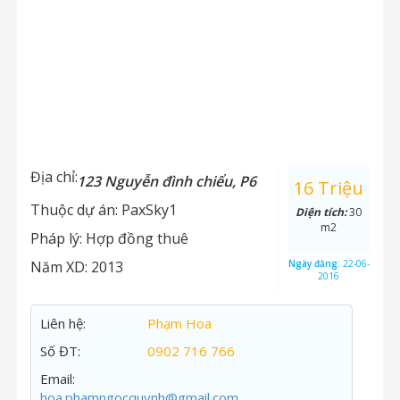
Địa chỉ:
123 Nguyễn đình chiểu, P6
16 Triệu
Thuộc dự án:
PaxSky1
Diện tích:
30
m2
Pháp lý:
Hợp đồng thuê
Năm XD:
2013
Ngày đăng:
22-06-
2016
Liên hệ:
Phạm Hoa
Số ĐT:
0902 716 766
Email:
hoa.phamngocquynh@gmail.com