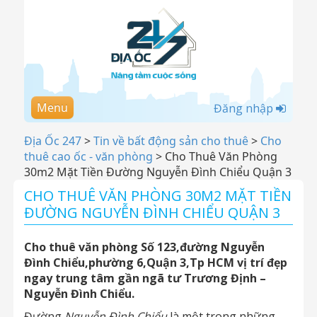
Menu
Đăng nhập
Địa Ốc 247
>
Tin về bất động sản cho thuê
>
Cho
thuê cao ốc - văn phòng
>
Cho Thuê Văn Phòng
30m2 Mặt Tiền Đường Nguyễn Đình Chiểu Quận 3
CHO THUÊ VĂN PHÒNG 30M2 MẶT TIỀN
ĐƯỜNG NGUYỄN ĐÌNH CHIỂU QUẬN 3
Cho thuê văn phòng Số 123,đường Nguyễn
Đình Chiểu,phường 6,Quận 3,Tp HCM vị trí đẹp
ngay trung tâm gần ngã tư Trương Định –
Nguyễn Đình Chiểu.
Đường
Nguyễn Đình Chiểu
là một trong những