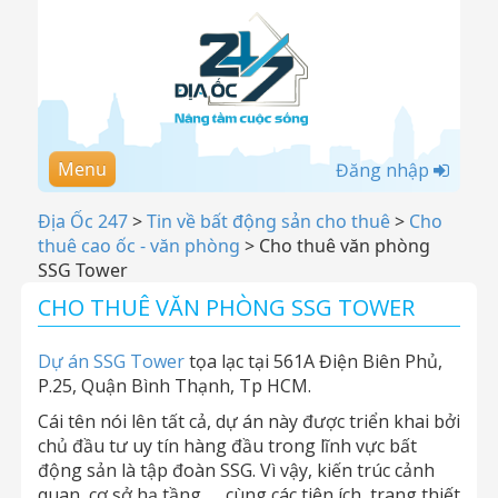
Menu
Đăng nhập
Địa Ốc 247
>
Tin về bất động sản cho thuê
>
Cho
thuê cao ốc - văn phòng
>
Cho thuê văn phòng
SSG Tower
CHO THUÊ VĂN PHÒNG SSG TOWER
Dự án SSG Tower
tọa lạc tại 561A Điện Biên Phủ,
P.25, Quận Bình Thạnh, Tp HCM.
Cái tên nói lên tất cả, dự án này được triển khai bởi
chủ đầu tư uy tín hàng đầu trong lĩnh vực bất
động sản là tập đoàn SSG. Vì vậy, kiến trúc cảnh
quan, cơ sở hạ tầng, ….cùng các tiện ích, trang thiết