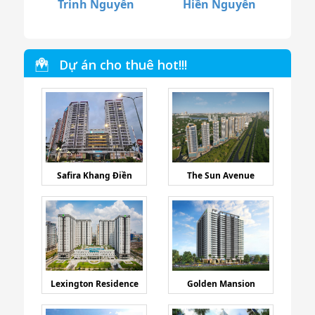
Trinh Nguyễn
Hiền Nguyễn
Dự án cho thuê hot!!!
Safira Khang Điền
The Sun Avenue
Lexington Residence
Golden Mansion