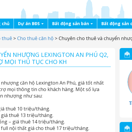
 chủ
Dự án BĐS
Bất động sản bán
Bất động sản 
o thuê
>
Cho thuê căn hộ
>
Chuyên cho thuê và chuyển nhượ
UYỂN NHƯỢNG LEXINGTON AN PHÚ Q2,
Ợ MỌI THỦ TỤC CHO KH
nhượng căn hộ Lexington An Phú, giá tốt nhất
trợ mọi thông tin cho khách hàng. Một số lựa
ển nhượng như sau:
T
iá thuê 10 triệu/tháng.
 giá thuê 13 triệu/tháng.
ng – giá thuê 14 triệu/tháng.
ull nội thất giá cho thuê 17 triệu/tháng.