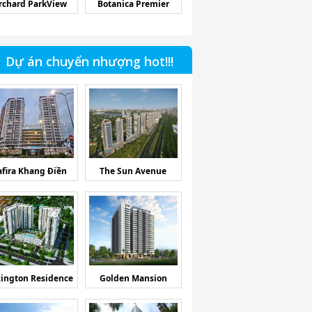
rchard ParkView
Botanica Premier
Dự án chuyển nhượng hot!!!
afira Khang Điền
The Sun Avenue
ington Residence
Golden Mansion