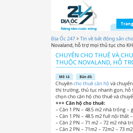
Trang
Địa Ốc 247
>
Tin về bất động sản ch
Novaland, hỗ trợ mọi thủ tục cho KH
CHUYÊN CHO THUÊ VÀ CH
THUỘC NOVALAND, HỖ TR
Mô tả
Bản đồ
Chuyên
cho thuê căn hộ
và chuyển 
thị trường, thủ tục nhanh gọn, hỗ 
chọn cho căn hộ cho thuê và chuy
+++ Căn hộ cho thuê:
– Căn 1 PN – 48.5 m2 nhà trống – g
– Căn 1 PN – 48.5 m2 full nội thất –
– Căn 2 PN – 71 m2 – 72 m2 nhà trố
– Căn 2 PN – 71m2 – 72m2 – 73 m2 f