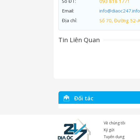
Số ĐT:
093 818 1771
Email:
info@diaoc247.info
Địa chỉ:
Số 70, Đường 52-
Tin Liên Quan
Đối tác
Về chúng tôi
Ký gửi
Tuyển dụng