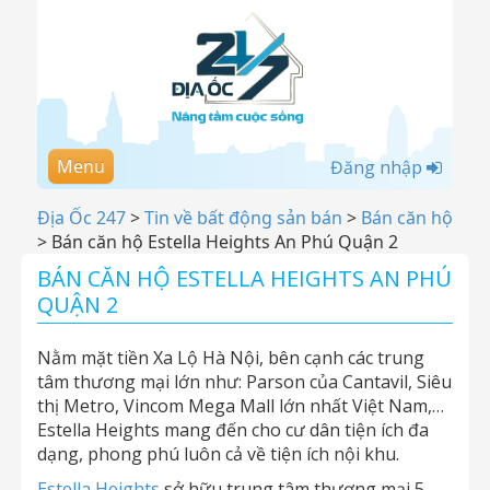
Menu
Đăng nhập
Địa Ốc 247
>
Tin về bất động sản bán
>
Bán căn hộ
>
Bán căn hộ Estella Heights An Phú Quận 2
BÁN CĂN HỘ ESTELLA HEIGHTS AN PHÚ
QUẬN 2
Nằm mặt tiền Xa Lộ Hà Nội, bên cạnh các trung
tâm thương mại lớn như: Parson của Cantavil, Siêu
thị Metro, Vincom Mega Mall lớn nhất Việt Nam,…
Estella Heights mang đến cho cư dân tiện ích đa
dạng, phong phú luôn cả về tiện ích nội khu.
Estella Heights
sở hữu trung tâm thương mại 5