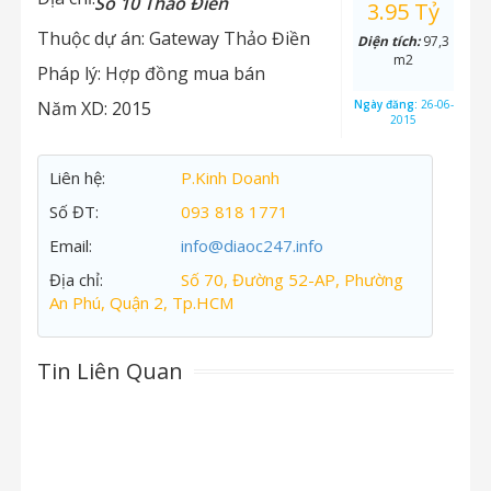
Số 10 Thảo Điền
3.95 Tỷ
Thuộc dự án:
Gateway Thảo Điền
Diện tích:
97,3
m2
Pháp lý:
Hợp đồng mua bán
Năm XD:
2015
Ngày đăng:
26-06-
2015
Liên hệ:
P.Kinh Doanh
Số ĐT:
093 818 1771
Email:
info@diaoc247.info
Địa chỉ:
Số 70, Đường 52-AP, Phường
An Phú, Quận 2, Tp.HCM
Tin Liên Quan