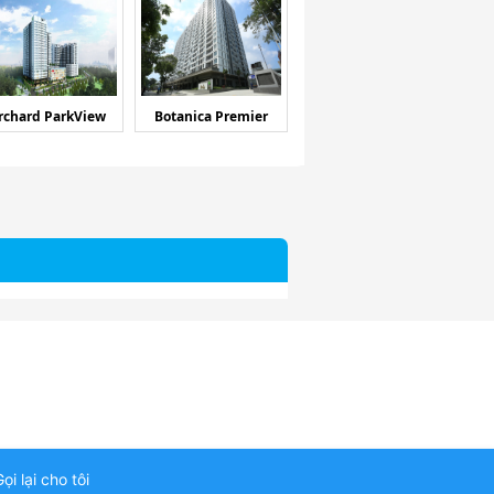
rchard ParkView
Botanica Premier
ọi lại cho tôi