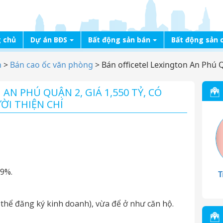
 chủ
Dự án BĐS
Bất động sản bán
Bất động sản 
n
>
Bán cao ốc văn phòng
>
Bán officetel Lexington An Phú Q
AN PHÚ QUẬN 2, GIÁ 1,550 TỶ, CÓ
I THIỆN CHÍ
99%.
T
thể đăng ký kinh doanh), vừa để ở như căn hộ.