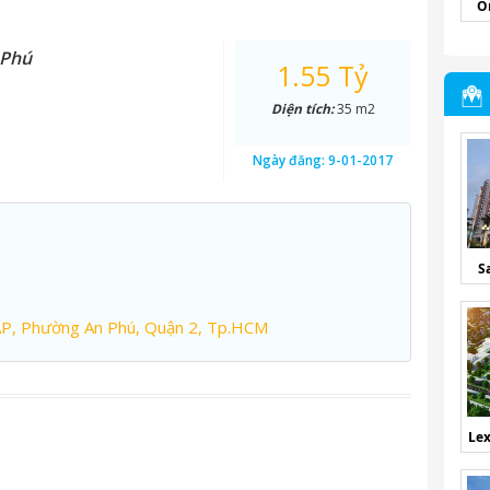
O
 Phú
1.55 Tỷ
Diện tích:
35 m2
Ngày đăng:
9-01-2017
S
AP, Phường An Phú, Quận 2, Tp.HCM
Lex