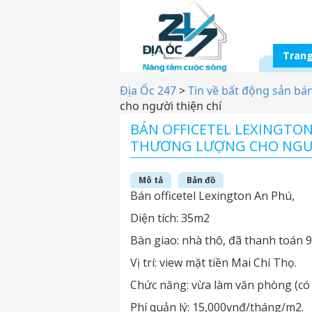
Trang
Địa Ốc 247
>
Tin về bất động sản bá
cho người thiện chí
BÁN OFFICETEL LEXINGTON 
THƯƠNG LƯỢNG CHO NGƯỜ
Mô tả
Bản đồ
Bán officetel Lexington An Phú,
Diện tích: 35m2
Bàn giao: nhà thô, đã thanh toán 
Vị trí: view mặt tiền Mai Chí Thọ.
Chức năng: vừa làm văn phòng (có 
Phí quản lý: 15,000vnđ/tháng/m2.