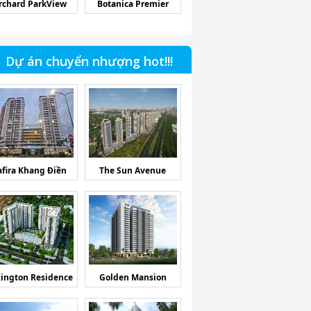
rchard ParkView
Botanica Premier
Dự án chuyển nhượng hot!!!
afira Khang Điền
The Sun Avenue
ington Residence
Golden Mansion