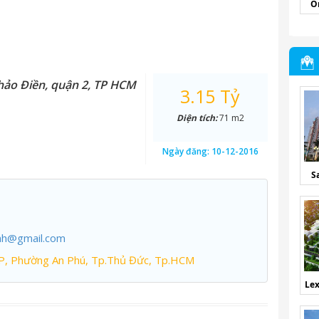
O
hảo Điền, quận 2, TP HCM
3.15 Tỷ
Diện tích:
71 m2
Ngày đăng:
10-12-2016
S
nh@gmail.com
P, Phường An Phú, Tp.Thủ Đức, Tp.HCM
Lex