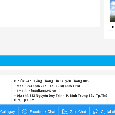
O
Địa Ốc 247 – Cổng Thông Tin Truyền Thông BĐS
– Mobi: 093 8686 247 – Tel: (028) 6685 1818
– Email:
info@diaoc247.vn
– Địa chỉ: 383 Nguyễn Duy Trinh, P. Bình Trưng Tây, Tp.Thủ
Đức, Tp.HCM
Gọi ngay
Facebook Chat
Zalo Chat
Gọi lại c