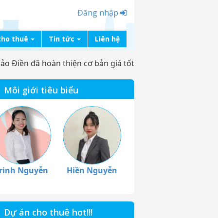
Đăng nhập
cho thuê
Tin tức
Liên hệ
o Điền đã hoàn thiện cơ bản giá tốt
Môi giới tiêu biểu
rinh Nguyễn
Hiền Nguyễn
Dự án cho thuê hot!!!