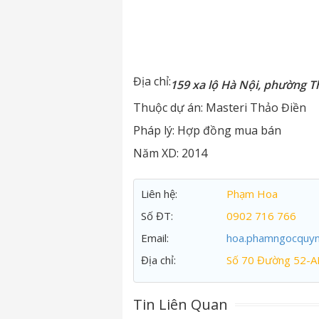
Địa chỉ:
159 xa lộ Hà Nội, phường T
Thuộc dự án:
Masteri Thảo Điền
Pháp lý:
Hợp đồng mua bán
Năm XD:
2014
Liên hệ:
Phạm Hoa
Số ĐT:
0902 716 766
Email:
hoa.phamngocquy
Địa chỉ:
Số 70 Đường 52-A
Tin Liên Quan