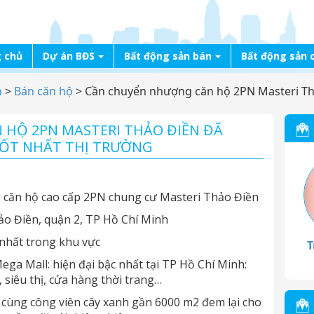
 chủ
Dự án BĐS
Bất động sản bán
Bất động sản 
n
>
Bán căn hộ
>
Cần chuyển nhượng căn hộ 2PN Masteri Thả
HỘ 2PN MASTERI THẢO ĐIỀN ĐÃ
TỐT NHẤT THỊ TRƯỜNG
 căn hộ cao cấp 2PN chung cư Masteri Thảo Điền
hảo Điền, quận 2, TP Hồ Chí Minh
 nhất trong khu vực
T
a Mall: hiện đại bậc nhất tại TP Hồ Chí Minh:
 siêu thị, cửa hàng thời trang…
cùng công viên cây xanh gần 6000 m2 đem lại cho