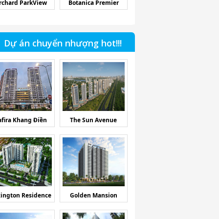
rchard ParkView
Botanica Premier
Dự án chuyển nhượng hot!!!
afira Khang Điền
The Sun Avenue
ington Residence
Golden Mansion