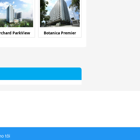
rchard ParkView
Botanica Premier
ho tôi