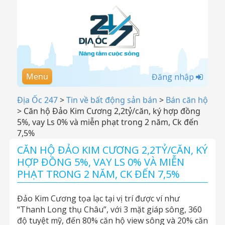
Menu
Đăng nhập
Địa Ốc 247
>
Tin về bất động sản bán
>
Bán căn hộ
>
Căn hộ Đảo Kim Cương 2,2tỷ/căn, ký hợp đồng
5%, vay Ls 0% và miễn phạt trong 2 năm, Ck đến
7,5%
CĂN HỘ ĐẢO KIM CƯƠNG 2,2TỶ/CĂN, KÝ
HỢP ĐỒNG 5%, VAY LS 0% VÀ MIỄN
PHẠT TRONG 2 NĂM, CK ĐẾN 7,5%
Đảo Kim Cương tọa lạc tại vị trí được ví như
“Thanh Long thụ Châu”, với 3 mặt giáp sông, 360
độ tuyệt mỹ, đến 80% căn hộ view sông và 20% căn