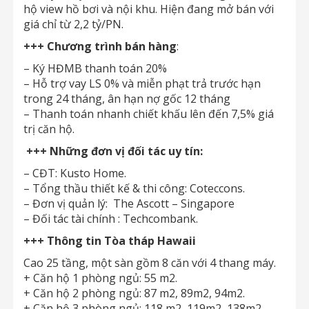
hộ view hồ bơi và nội khu. Hiện đang mở bán với
giá chỉ từ 2,2 tỷ/PN.
+++ Chương trình bán hàng
:
– Ký HĐMB thanh toán 20%
– Hỗ trợ vay LS 0% và miễn phạt trả trước hạn
trong 24 tháng, ân hạn nợ gốc 12 tháng
– Thanh toán nhanh chiết khấu lên đến 7,5% giá
trị căn hộ.
+++
Những đơn vị đối tác uy tín:
– CĐT: Kusto Home.
– Tổng thầu thiết kế & thi công: Coteccons.
– Đơn vị quản lý: The Ascott – Singapore
– Đối tác tài chính : Techcombank.
+++ Thông tin Tòa tháp Hawaii
Cao 25 tầng, một sàn gồm 8 căn với 4 thang máy.
+ Căn hộ 1 phòng ngủ: 55 m2.
+ Căn hộ 2 phòng ngủ: 87 m2, 89m2, 94m2.
+ Căn hộ 3 phòng ngủ: 118 m2, 119m2, 138m2.