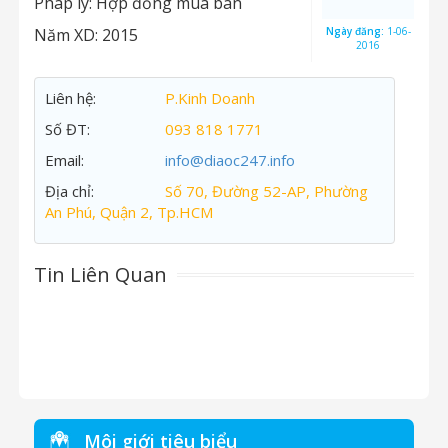
Pháp lý:
Hợp đồng mua bán
Năm XD:
2015
Ngày đăng:
1-06-
2016
Liên hệ:
P.Kinh Doanh
Số ĐT:
093 818 1771
Email:
info@diaoc247.info
Địa chỉ:
Số 70, Đường 52-AP, Phường
An Phú, Quận 2, Tp.HCM
Tin Liên Quan
Môi giới tiêu biểu