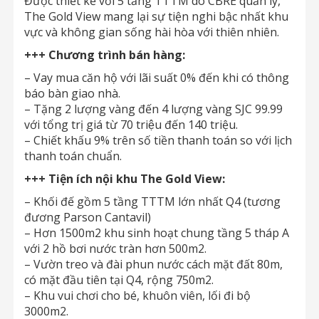
Được thiết kế với 5 tầng TTTM do CBRE quản lý,
The Gold View mang lại sự tiện nghi bậc nhất khu
vực và không gian sống hài hòa với thiên nhiên.
+++ Chương trình bán hàng:
– Vay mua căn hộ với lãi suất 0% đến khi có thông
báo bàn giao nhà.
– Tặng 2 lượng vàng đến 4 lượng vàng SJC 99.99
với tổng trị giá từ 70 triệu đến 140 triệu.
– Chiết khấu 9% trên số tiền thanh toán so với lịch
thanh toán chuẩn.
+++ Tiện ích nội khu The Gold View:
– Khối đế gồm 5 tầng TTTM lớn nhất Q4 (tương
đương Parson Cantavil)
– Hơn 1500m2 khu sinh hoạt chung tầng 5 tháp A
với 2 hồ bơi nước tràn hơn 500m2.
– Vườn treo và đài phun nước cách mặt đất 80m,
có mặt đầu tiên tại Q4, rộng 750m2.
– Khu vui chơi cho bé, khuôn viên, lối đi bộ
3000m2.