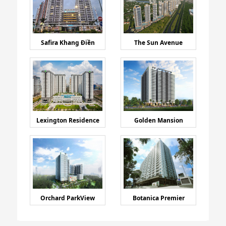
Safira Khang Điền
The Sun Avenue
Lexington Residence
Golden Mansion
Orchard ParkView
Botanica Premier