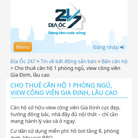
Menu
Đăng nhập
Địa Ốc 247
>
Tin về bất động sản bán
>
Bán căn hộ
>
Cho thuê căn hộ 1 phòng ngủ, view công viên
Gia Định, lầu cao
CHO THUÊ CĂN HỘ 1 PHÒNG NGỦ,
VIEW CÔNG VIÊN GIA ĐỊNH, LẦU CAO
Căn hộ sở hữu view công viên Gia Định cực đẹp,
hướng đông bắc, nhà đầy đủ nội thất – chỉ cần
mang hành lý vào và ở ngay.
Cư dân sử dụng miễn phí: hồ bơi tầng 8, phòng
gym, khu vực BBQ.