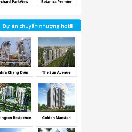
rchard ParkView
Botanica Premier
Dự án chuyển nhượng hot!!!
afira Khang Điền
The Sun Avenue
ington Residence
Golden Mansion