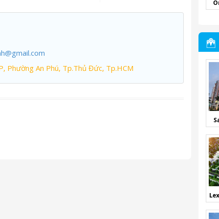
O
nh@gmail.com
P, Phường An Phú, Tp.Thủ Đức, Tp.HCM
S
Lex