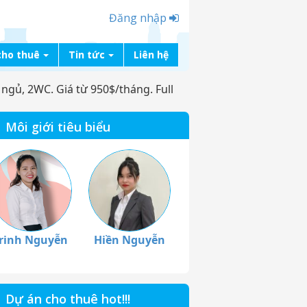
Đăng nhập
cho thuê
Tin tức
Liên hệ
gủ, 2WC. Giá từ 950$/tháng. Full
Môi giới tiêu biểu
rinh Nguyễn
Hiền Nguyễn
Dự án cho thuê hot!!!