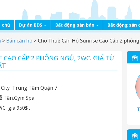
 chủ
Dự án BĐS
Bất động sản bán
Bất động sản 
n
>
Bán căn hộ
>
Cho Thuê Căn Hộ Sunrise Cao Cấp 2 phòng n
 CAO CẤP 2 PHÒNG NGỦ, 2WC. GIÁ TỪ
ẤT
 City Trung Tâm Quận 7
Lễ Tân,Gym,Spa
WC giá 950$ .
T