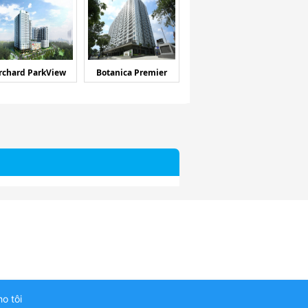
rchard ParkView
Botanica Premier
ho tôi