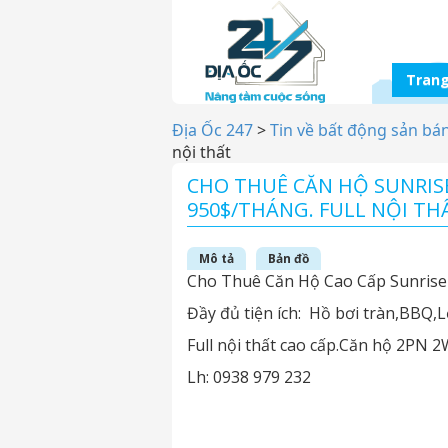
Trang
Địa Ốc 247
>
Tin về bất động sản bá
nội thất
CHO THUÊ CĂN HỘ SUNRISE
950$/THÁNG. FULL NỘI TH
Mô tả
Bản đồ
Cho Thuê Căn Hộ Cao Cấp Sunrise
Đầy đủ tiện ích: Hồ bơi tràn,BBQ,
Full nội thất cao cấp.Căn hộ 2PN 2
Lh: 0938 979 232