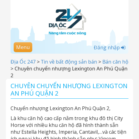
Menu
Đăng nhập
Địa Ốc 247
>
Tin về bất động sản bán
>
Bán căn hộ
>
Chuyên chuyển nhượng Lexington An Phú Quận
2
CHUYÊN CHUYỂN NHƯỢNG LEXINGTON
AN PHÚ QUẬN 2
Chuyển nhượng Lexington An Phú Quận 2,
Là khu căn hộ cao cấp nằm trong khu đô thị City
Horse với nhiều khu căn hộ đã hình thành sẵn
như Estella Heights, Imperia, Cantavil,…và các tiện
ích ngoại khu đã hình thành sẵn như: Vincom