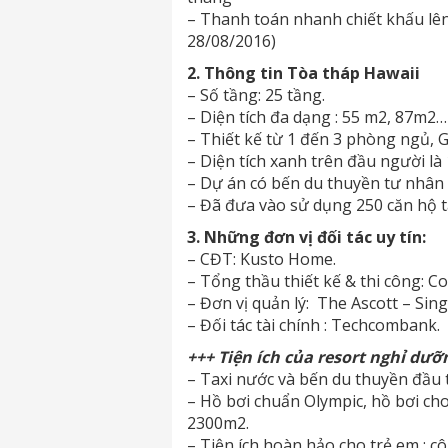
– Thanh toán nhanh chiết khấu lên 
28/08/2016)
2. Thông tin Tòa tháp Hawaii
– Số tầng: 25 tầng.
– Diện tích đa dạng : 55 m2, 87m
– Thiết kế từ 1 đến 3 phòng ngủ, Gar
– Diện tích xanh trên đầu người là
– Dự án có bến du thuyền tư nhân 
– Đã đưa vào sử dụng 250 căn hộ tại
3. Những đơn vị đối tác uy tín:
– CĐT: Kusto Home.
– Tổng thầu thiết kế & thi công: C
– Đơn vị quản lý: The Ascott – Sin
– Đối tác tài chính : Techcombank.
+++ Tiện ích của resort nghỉ dưỡ
– Taxi nước và bến du thuyền đầu t
– Hồ bơi chuẩn Olympic, hồ bơi cho
2300m2.
– Tiện ích hoàn hảo cho trẻ em : cô