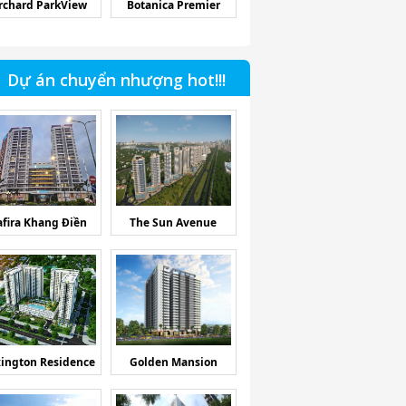
rchard ParkView
Botanica Premier
Dự án chuyển nhượng hot!!!
afira Khang Điền
The Sun Avenue
ington Residence
Golden Mansion