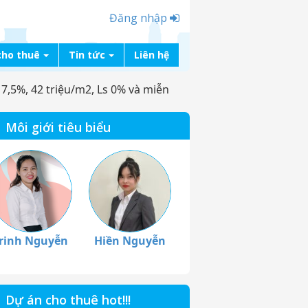
Đăng nhập
cho thuê
Tin tức
Liên hệ
,5%, 42 triệu/m2, Ls 0% và miễn
Môi giới tiêu biểu
rinh Nguyễn
Hiền Nguyễn
Dự án cho thuê hot!!!