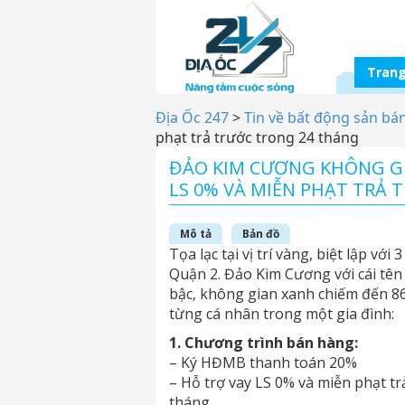
Trang
Địa Ốc 247
>
Tin về bất động sản bá
phạt trả trước trong 24 tháng
ĐẢO KIM CƯƠNG KHÔNG GIA
LS 0% VÀ MIỄN PHẠT TRẢ
Mô tả
Bản đồ
Tọa lạc tại vị trí vàng, biệt lập v
Quận 2. Đảo Kim Cương với cái tên n
bậc, không gian xanh chiếm đến 
từng cá nhân trong một gia đình:
1. Chương trình bán hàng:
– Ký HĐMB thanh toán 20%
– Hỗ trợ vay LS 0% và miễn phạt t
tháng