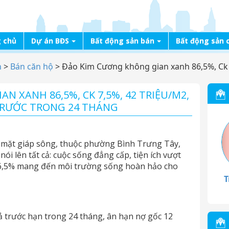
 chủ
Dự án BĐS
Bất động sản bán
Bất động sản 
n
>
Bán căn hộ
>
Đảo Kim Cương không gian xanh 86,5%, Ck 7
N XANH 86,5%, CK 7,5%, 42 TRIỆU/M2,
 TRƯỚC TRONG 24 THÁNG
ới 3 mặt giáp sông, thuộc phường Bình Trưng Tây,
ói lên tất cả: cuộc sống đẳng cấp, tiện ích vượt
86,5% mang đến môi trường sống hoàn hảo cho
T
rả trước hạn trong 24 tháng, ân hạn nợ gốc 12