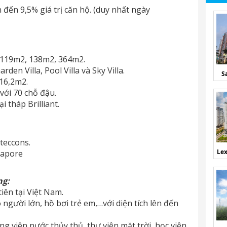
đến 9,5% giá trị căn hộ. (duy nhất ngày
2…119m2, 138m2, 364m2.
den Villa, Pool Villa và Sky Villa.
S
 16,2m2.
với 70 chỗ đậu.
 tháp Brilliant.
oteccons.
Lex
gapore
ng:
iên tại Việt Nam.
 người lớn, hồ bơi trẻ em,…với diện tích lên đến
ng viên nước thủy thủ, thư viện mặt trời, học viện