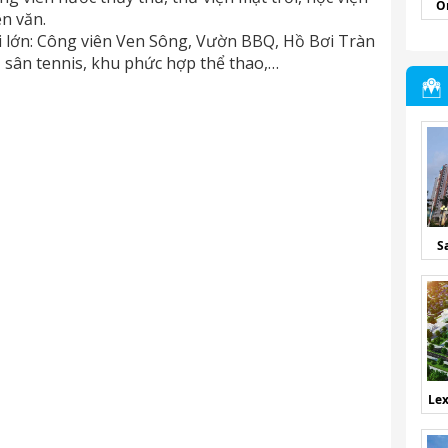
O
ên văn.
ời lớn: Công viên Ven Sông, Vườn BBQ, Hồ Bơi Tràn
, sân tennis, khu phức hợp thể thao,…
S
Lex