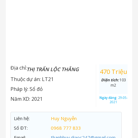
Địa chỉ:
THỊ TRẤN LỘC THẮNG
470 Triệu
Thuộc dự án:
LT21
Diện tích:
103
m2
Pháp lý:
Sổ đỏ
Năm XD:
2021
Ngày đăng:
29-05-
2021
Liên hệ:
Huy Nguyễn
Số ĐT:
0968 777 833
Email:
thanhhuy.diaoc247@gmail.com