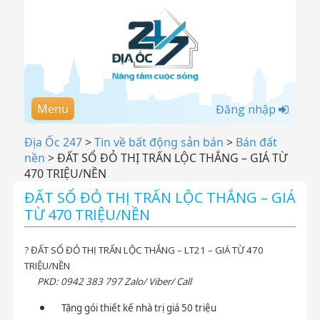
Menu
Đăng nhập
Địa Ốc 247
>
Tin về bất động sản bán
>
Bán đất
nền
>
ĐẤT SỔ ĐỎ THỊ TRẤN LỘC THẮNG – GIÁ TỪ
470 TRIỆU/NỀN
ĐẤT SỔ ĐỎ THỊ TRẤN LỘC THẮNG – GIÁ
TỪ 470 TRIỆU/NỀN
?
ĐẤT SỔ ĐỎ THỊ TRẤN LỘC THẮNG – LT21 – GIÁ TỪ 470
TRIỆU/NỀN
PKD: 0942 383 797 Zalo/ Viber/ Call
Tặng gói thiết kế nhà trị giá 50 triệu