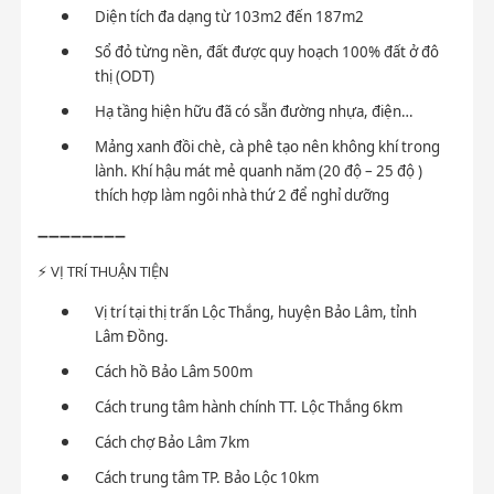
Diện tích đa dạng từ 103m2 đến 187m2
Sổ đỏ từng nền, đất được quy hoạch 100% đất ở đô
thị (ODT)
Hạ tầng hiện hữu đã có sẵn đường nhựa, điện…
Mảng xanh đồi chè, cà phê tạo nên không khí trong
lành. Khí hậu mát mẻ quanh năm (20 độ – 25 độ )
thích hợp làm ngôi nhà thứ 2 để nghỉ dưỡng
➖➖➖➖➖➖➖➖
⚡
VỊ TRÍ THUẬN TIỆN
Vị trí tại thị trấn Lộc Thắng, huyện Bảo Lâm, tỉnh
Lâm Đồng.
Cách hồ Bảo Lâm 500m
Cách trung tâm hành chính TT. Lộc Thắng 6km
Cách chợ Bảo Lâm 7km
Cách trung tâm TP. Bảo Lộc 10km