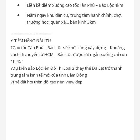
Liền kề điểm xuống cao tốc Tân Phú – Bảo Lộc 4km
Nằm ngay khu dân cư, trung tâm hành chính, chợ,
trường học, quán xá… bán kính 3km
➖➖➖➖➖➖➖➖➖➖➖➖➖
⚡
TIỀM NĂNG ĐẦU TƯ
?
Cao tốc Tân Phú – Bảo Lộc sẽ khởi công xây dựng – Khoảng
cách di chuyển từ HCM – Bảo Lộc được rút ngắn xuống chỉ còn
1h 45′
?
Dự kiến Bảo Lộc lên Đô Thị Loại 2 thay thế Đà Lạt trở thành
trung tâm kinh tế mới của tỉnh Lâm Đồng
?
Thế đất hơi triền đồi tạo nên view đẹp