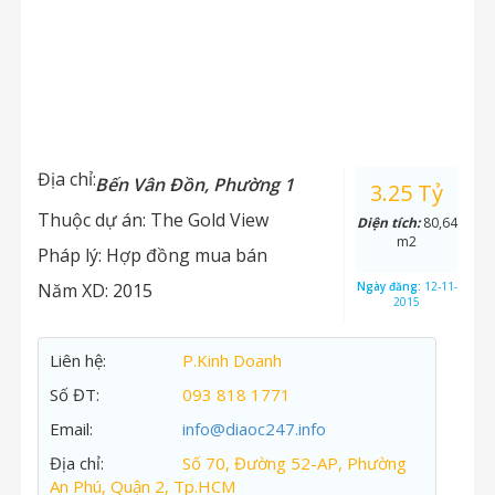
Địa chỉ:
Bến Vân Đồn, Phường 1
3.25 Tỷ
Thuộc dự án:
The Gold View
Diện tích:
80,64
m2
Pháp lý:
Hợp đồng mua bán
Năm XD:
2015
Ngày đăng:
12-11-
2015
Liên hệ:
P.Kinh Doanh
Số ĐT:
093 818 1771
Email:
info@diaoc247.info
Địa chỉ:
Số 70, Đường 52-AP, Phường
An Phú, Quận 2, Tp.HCM