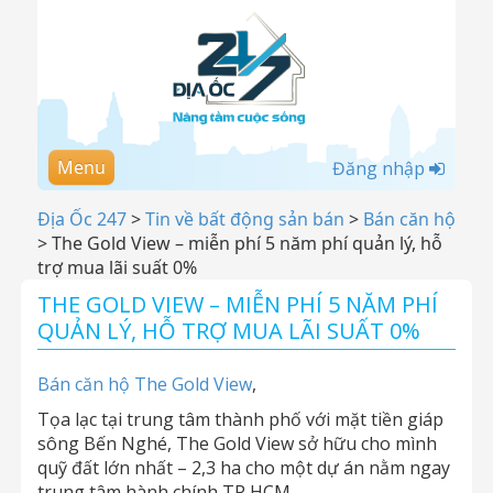
Menu
Đăng nhập
Địa Ốc 247
>
Tin về bất động sản bán
>
Bán căn hộ
>
The Gold View – miễn phí 5 năm phí quản lý, hỗ
trợ mua lãi suất 0%
THE GOLD VIEW – MIỄN PHÍ 5 NĂM PHÍ
QUẢN LÝ, HỖ TRỢ MUA LÃI SUẤT 0%
Bán căn hộ The Gold View
,
Tọa lạc tại trung tâm thành phố với mặt tiền giáp
sông Bến Nghé, The Gold View sở hữu cho mình
quỹ đất lớn nhất – 2,3 ha cho một dự án nằm ngay
trung tâm hành chính TP HCM.