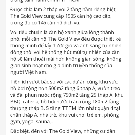
Được chia làm 2 tháp với 2 tầng hầm riêng biệt,
The Gold View cung cấp 1905 căn hộ cao cấp,
trong đó có 146 căn hộ dịch vụ.
Với tiêu chuẩn là căn hộ xanh giữa lòng thành
phố, mỗi căn hộ The Gold View đều được thiết kế
thông minh để lấy được gió và ánh sáng tự nhiên,
đồng thời với hệ thống hút mùi tự nhiên của căn
hộ sẽ làm thoải mái hơn không gian sống, không
gian sinh hoạt cho gia đình truyền thống của
người Việt Nam.
Tiện ích vượt bậc so với các dự án cùng khu vực:
hồ bơi rộng hơn 500m2 tầng 6 tháp A, vườn treo
và đài phun nước rộng 750m2 tầng 25 tháp A, khu
BBQ, caferia, hồ bơi nước tràn rộng 180m2 tầng
thượng tháp B, 5 tầng TTTM lớn nhất quận 4 tại
chân tháp A, nhà trẻ, khu vui chơi trẻ em, phòng
gym, yoga, sauna,…
Đặc biệt, đến với The Gold View, những cư dân