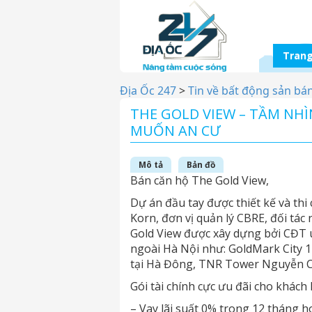
Trang
Địa Ốc 247
>
Tin về bất động sản bá
THE GOLD VIEW – TẦM NH
MUỐN AN CƯ
Mô tả
Bản đồ
Bán căn hộ The Gold View,
Dự án đầu tay được thiết kế và thi
Korn, đơn vị quản lý CBRE, đối tác
Gold View được xây dựng bởi CĐT u
ngoài Hà Nội như: GoldMark City 1
tại Hà Đông, TNR Tower Nguyễn C
Gói tài chính cực ưu đãi cho khách
– Vay lãi suất 0% trong 12 tháng h