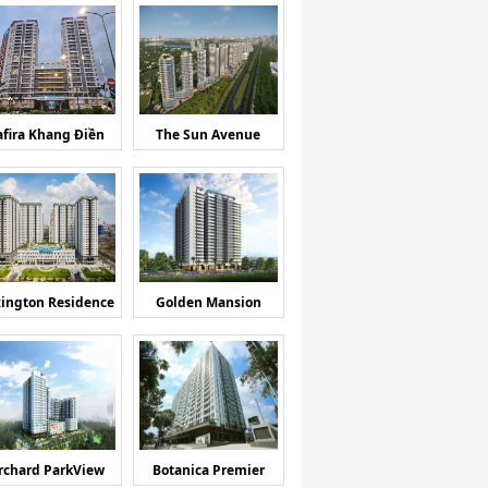
afira Khang Điền
The Sun Avenue
ington Residence
Golden Mansion
rchard ParkView
Botanica Premier