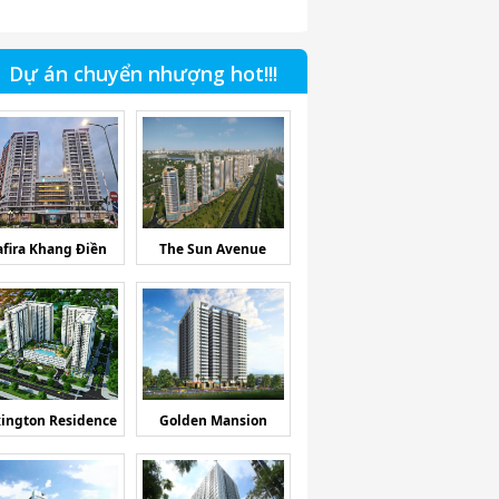
Dự án chuyển nhượng hot!!!
afira Khang Điền
The Sun Avenue
ington Residence
Golden Mansion