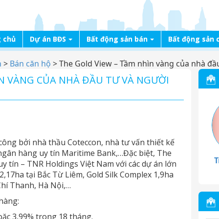
 chủ
Dự án BĐS
Bất động sản bán
Bất động sản 
n
>
Bán căn hộ
>
The Gold View – Tầm nhìn vàng của nhà đầ
ÌN VÀNG CỦA NHÀ ĐẦU TƯ VÀ NGƯỜI
 công bởi nhà thầu Coteccon, nhà tư vấn thiết kế
 ngân hàng uy tín Maritime Bank,…Đặc biệt, The
T
y tín – TNR Holdings Việt Nam với các dự án lớn
2,17ha tại Bắc Từ Liêm, Gold Silk Complex 1,9ha
hí Thanh, Hà Nội,…
 hàng:
oặc 3,99% trong 18 tháng.