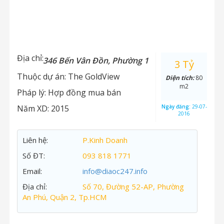
Địa chỉ:
346 Bến Vân Đồn, Phường 1
3 Tỷ
Thuộc dự án:
The GoldView
Diện tích:
80
m2
Pháp lý:
Hợp đồng mua bán
Năm XD:
2015
Ngày đăng:
29-07-
2016
Liên hệ:
P.Kinh Doanh
Số ĐT:
093 818 1771
Email:
info@diaoc247.info
Địa chỉ:
Số 70, Đường 52-AP, Phường
An Phú, Quận 2, Tp.HCM