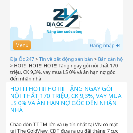
Menu
Đăng nhập
Địa Ốc 247
>
Tin về bất động sản bán
>
Bán căn hộ
>
HOT!!! HOT!!! HOT!!! Tặng ngay gói nội thất 170
triệu, CK 9,3%, vay mua LS 0% và ân hạn nợ gốc
đến nhận nhà
HOT!!! HOT!!! HOT!!! TẶNG NGAY GÓI
NỘI THẤT 170 TRIỆU, CK 9,3%, VAY MUA
LS 0% VÀ ÂN HẠN NỢ GỐC ĐẾN NHẬN
NHÀ
Chào đón TTTM lớn và uy tín nhất tại VN có mặt
tại The GoldView, CĐT đưa ra ưu đãi tháng 7 cực