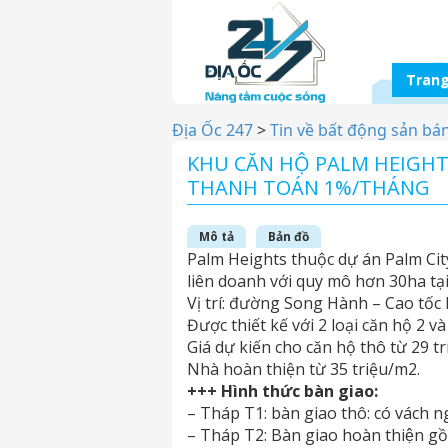
Trang
Địa Ốc 247
>
Tin về bất động sản bá
KHU CĂN HỘ PALM HEIGHTS 
THANH TOÁN 1%/THÁNG
Mô tả
Bản đồ
Palm Heights thuộc dự án Palm Ci
liên doanh với quy mô hơn 30ha tạ
Vị trí: đường Song Hành – Cao tố
Được thiết kế với 2 loại căn hộ 2 
Giá dự kiến cho căn hộ thô từ 29 t
Nhà hoàn thiện từ 35 triệu/m2.
+++ Hình thức bàn giao:
– Tháp T1: bàn giao thô: có vách ng
– Tháp T2: Bàn giao hoàn thiện g