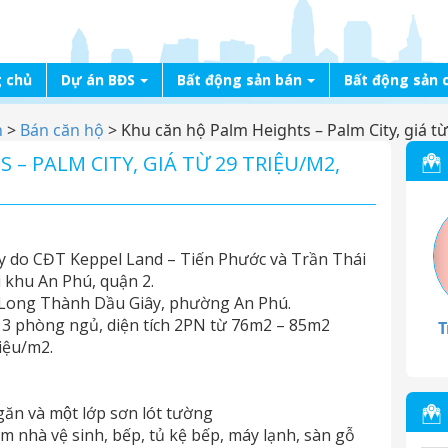
 chủ
Dự án BĐS
Bất động sản bán
Bất động sản 
n
>
Bán căn hộ
>
Khu căn hộ Palm Heights – Palm City, giá t
– PALM CITY, GIÁ TỪ 29 TRIỆU/M2,
ty do CĐT Keppel Land – Tiến Phước và Trần Thái
i khu An Phú, quận 2.
c Long Thành Dầu Giây, phường An Phú.
và 3 phòng ngủ, diện tích 2PN từ 76m2 – 85m2
T
riệu/m2.
ăn và một lớp sơn lót tường
ồm nhà vệ sinh, bếp, tủ kệ bếp, máy lạnh, sàn gỗ