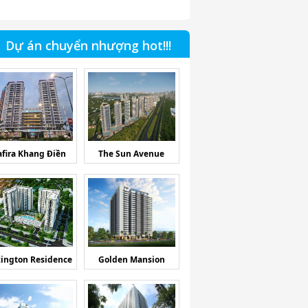
Dự án chuyển nhượng hot!!!
afira Khang Điền
The Sun Avenue
ington Residence
Golden Mansion