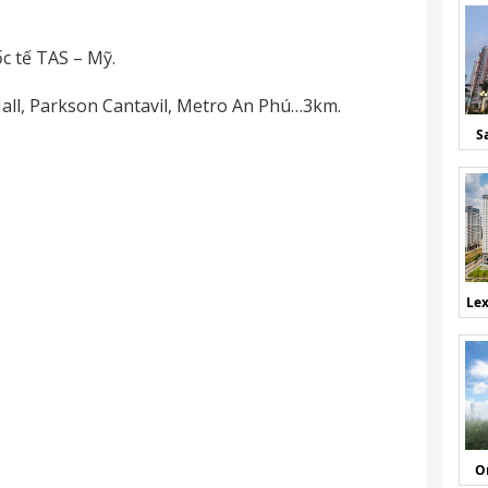
́c tế TAS – Mỹ.
all, Parkson Cantavil, Metro An Phú…3km.
S
Lex
O