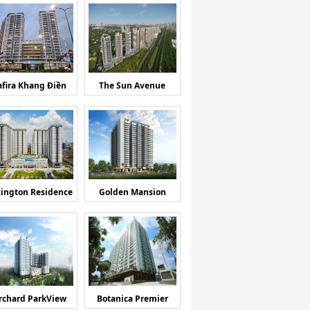
afira Khang Điền
The Sun Avenue
ington Residence
Golden Mansion
rchard ParkView
Botanica Premier