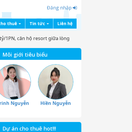
Đăng nhập
cho thuê
Tin tức
Liên hệ
tỷ/1PN, căn hộ resort giữa lòng
Môi giới tiêu biểu
rinh Nguyễn
Hiền Nguyễn
Dự án cho thuê hot!!!