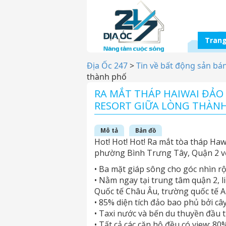
Trang
Địa Ốc 247
>
Tin về bất động sản bá
thành phố
RA MẮT THÁP HAIWAI ĐẢO 
RESORT GIỮA LÒNG THÀN
Mô tả
Bản đồ
Hot! Hot! Hot! Ra mắt tòa tháp Haw
phường Bình Trưng Tây, Quận 2 với
• Ba mặt giáp sông cho góc nhìn r
• Nằm ngay tại trung tâm quận 2, 
Quốc tế Châu Âu, trường quốc tế A
• 85% diện tích đảo bao phủ bởi câ
• Taxi nước và bến du thuyền đầu t
• Tất cả các căn hộ đều có view: 80