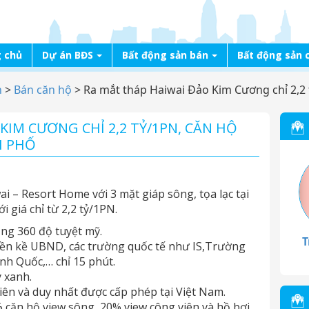
 chủ
Dự án BĐS
Bất động sản bán
Bất động sản 
n
>
Bán căn hộ
>
Ra mắt tháp Haiwai Đảo Kim Cương chỉ 2,2 
KIM CƯƠNG CHỈ 2,2 TỶ/1PN, CĂN HỘ
H PHỐ
ai – Resort Home với 3 mặt giáp sông, tọa lạc tại
 giá chỉ từ 2,2 tỷ/1PN.
ộng 360 độ tuyệt mỹ.
T
liền kề UBND, các trường quốc tế như IS,Trường
nh Quốc,… chỉ 15 phút.
y xanh.
iên và duy nhất được cấp phép tại Việt Nam.
% căn hộ view sông, 20% view công viên và hồ bơi.