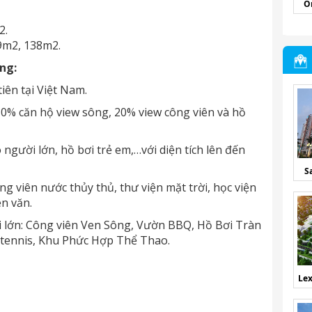
O
2.
9m2, 138m2.
ng:
iên tại Việt Nam.
80% căn hộ view sông, 20% view công viên và hồ
 người lớn, hồ bơi trẻ em,…với diện tích lên đến
S
ng viên nước thủy thủ, thư viện mặt trời, học viện
ên văn.
ời lớn: Công viên Ven Sông, Vườn BBQ, Hồ Bơi Tràn
n tennis, Khu Phức Hợp Thể Thao.
Lex