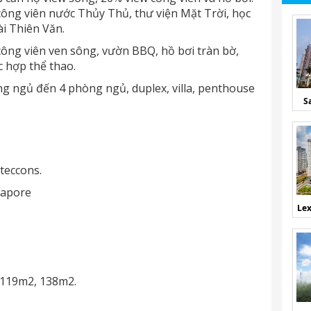
 công viên nước Thủy Thủ, thư viện Mặt Trời, học
i Thiên Văn.
công viên ven sông, vườn BBQ, hồ bơi tràn bờ,
c hợp thể thao.
ng ngủ đến 4 phòng ngủ, duplex, villa, penthouse
S
oteccons.
gapore
Lex
…119m2, 138m2.