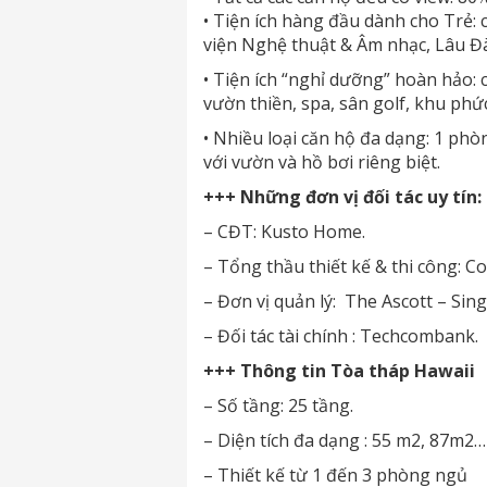
• Tiện ích hàng đầu dành cho Trẻ:
viện Nghệ thuật & Âm nhạc, Lâu Đà
• Tiện ích “nghỉ dưỡng” hoàn hảo: 
vườn thiền, spa, sân golf, khu phứ
• Nhiều loại căn hộ đa dạng: 1 phò
với vườn và hồ bơi riêng biệt.
+++ Những đơn vị đối tác uy tín:
– CĐT: Kusto Home.
– Tổng thầu thiết kế & thi công: C
– Đơn vị quản lý: The Ascott – Sin
– Đối tác tài chính : Techcombank.
+++ Thông tin Tòa tháp Hawaii
– Số tầng: 25 tầng.
– Diện tích đa dạng : 55 m2, 87m2
– Thiết kế từ 1 đến 3 phòng ngủ