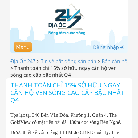
Menu
Đăng nhập
Địa Ốc 247
>
Tin về bất động sản bán
>
Bán căn hộ
>
Thanh toán chỉ 15% sở hữu ngay căn hộ ven
sông cao cấp bậc nhất Q4
THANH TOÁN CHỈ 15% SỞ HỮU NGAY
CĂN HỘ VEN SÔNG CAO CẤP BẬC NHẤT
Q4
Tọa lạc tại 346 Bến Vân Đồn, Phường 1, Quận 4, The
GoldView có mặt tiền trải dài 130m dọc sông Bến Nghé.
Được thiết kế với 5 tầng TTTM do CBRE quản lý, The