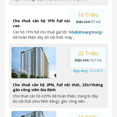
16 Triệu
Cho thuê căn hộ 1PN full nội thất giá tốt lầu
Diện tích:
57 m2
cao.
Căn hộ 1PN full cho thuê giá tốt. Nội thất sang trọng
Ngày đăng:
11-01-2018
đã hoàn thiện dầy đủ nội thất: máy…
22 Triệu
Diện tích:
72.7 m2
Ngày đăng:
14-12-2017
Cho thuê căn hộ 2PN, full nội thất, 22tr/tháng
gần công viên Gia Định
Cho thuê căn hộ 02PN đã hoàn thiện, trang bị đầy
đủ nội thất (như hình đăng), gần công viên…