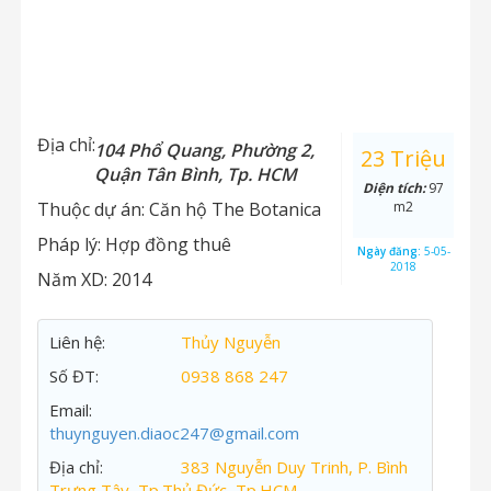
Địa chỉ:
104 Phổ Quang, Phường 2,
23 Triệu
Quận Tân Bình, Tp. HCM
Diện tích:
97
Thuộc dự án:
Căn hộ The Botanica
m2
Pháp lý:
Hợp đồng thuê
Ngày đăng:
5-05-
2018
Năm XD:
2014
Liên hệ:
Thủy Nguyễn
Số ĐT:
0938 868 247
Email:
thuynguyen.diaoc247@gmail.com
Địa chỉ:
383 Nguyễn Duy Trinh, P. Bình
Trưng Tây, Tp.Thủ Đức, Tp.HCM