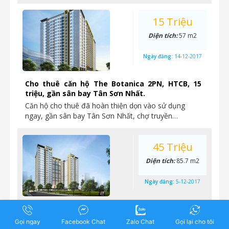
15 Triệu
Diện tích:
57 m2
Ngày đăng:
14-12-2017
Cho thuê căn hộ The Botanica 2PN, HTCB, 15
triệu, gần sân bay Tân Sơn Nhất.
Căn hộ cho thuê đã hoàn thiện dọn vào sử dụng
ngay, gần sân bay Tân Sơn Nhất, chợ truyền…
45 Triệu
Diện tích:
85.7 m2
Ngày đăng:
5-12-2017
Cho thuê shophouse 85.7m2 chỉ 45 triệu/tháng
tại The Botanica Phổ Quang.
Gọi ngay
Facebook Chat
Zalo Chat
Gọi lại cho tôi