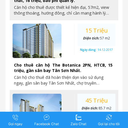
thất, 16 triệu, bao phí quản lý.
Căn hộ cho thuê được thiết kế hiện đại, 57m2, view
thông thoáng, hướng đông, chỉ cần mang hành lý…
15 Triệu
Diện tích:
57 m2
Ngày đăng:
14-12-2017
Cho thuê căn hộ The Botanica 2PN, HTCB, 15
triệu, gần sân bay Tân Sơn Nhất.
Căn hộ cho thuê đã hoàn thiện dọn vào sử dụng
ngay, gần sân bay Tân Sơn Nhất, chợ truyền…
45 Triệu
Diện tích:
85.7 m2
Ngày đăng:
5-12-2017
Gọi ngay
Facebook Chat
Zalo Chat
Gọi lại cho tôi