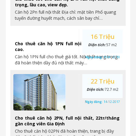
trọng, lầu cao, view đẹp.
Căn hộ 2Pn full nội thất Địa chỉ: mặt tiền Phổ quang
tuyến đường huyết mạch, cách sân bay chỉ…
16 Triệu
Cho thuê căn hộ 1PN full nội thất giá tốt lầu
Diện tích:
57 m2
cao.
Căn hộ 1PN full cho thuê giá tốt. Nội thất sang trọng
Ngày đăng:
11-01-2018
đã hoàn thiện dầy đủ nội thất: máy…
22 Triệu
Diện tích:
72.7 m2
Ngày đăng:
14-12-2017
Cho thuê căn hộ 2PN, full nội thất, 22tr/tháng
gần công viên Gia Định
Cho thuê căn hộ 02PN đã hoàn thiện, trang bị đầy