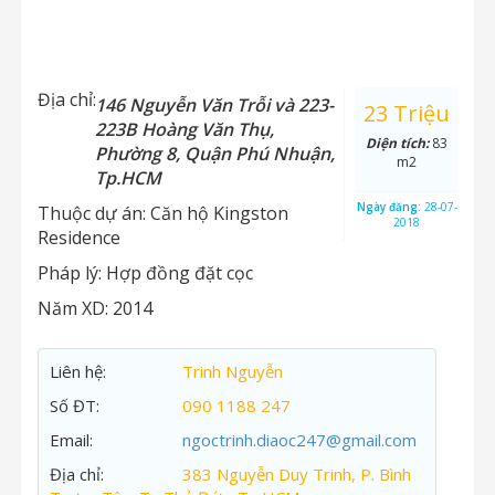
Địa chỉ:
146 Nguyễn Văn Trỗi và 223-
23 Triệu
223B Hoàng Văn Thụ,
Diện tích:
83
Phường 8, Quận Phú Nhuận,
m2
Tp.HCM
Ngày đăng:
28-07-
Thuộc dự án:
Căn hộ Kingston
2018
Residence
Pháp lý:
Hợp đồng đặt cọc
Năm XD:
2014
Liên hệ:
Trinh Nguyễn
Số ĐT:
090 1188 247
Email:
ngoctrinh.diaoc247@gmail.com
Địa chỉ:
383 Nguyễn Duy Trinh, P. Bình