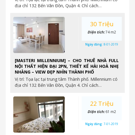
địa chỉ 132 Bến Vân Đồn, Quận 4. Chỉ cách…
30 Triệu
Diện tích:
74 m2
Ngày đăng:
8-01-2019
[MASTERI MILLENNIUM] – CHO THUÊ NHÀ FULL
NỘI THẤT HIỆN ĐẠI 2PN, THIẾT KẾ HÀI HOÀ NHẸ
NHÀNG – VIEW ĐẸP NHÌN THÀNH PHỐ
Vị trí: Tọa lạc tại trung tâm Thành phố. Millennium có
địa chỉ 132 Bến Vân Đồn, Quận 4. Chỉ cách…
22 Triệu
Diện tích:
61 m2
Ngày đăng:
7-01-2019