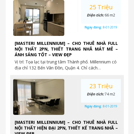
25 Triệu
Diện tích:
66 m2
Ngày đăng:
8-01-2019
[MASTERI MILLENNIUM] – CHO THUÊ NHÀ FULL
NỘI THẤT 2PN, THIẾT TRANG NHÃ MÁT MẺ –
ÁNH SÁNG TỐT – VIEW ĐẸP
Vị trí: Tọa lạc tại trung tâm Thành phố. Millennium có
địa chỉ 132 Bến Vân Đồn, Quận 4. Chỉ cách…
23 Triệu
Diện tích:
74 m2
Ngày đăng:
8-01-2019
[MASTERI MILLENNIUM] – CHO THUÊ NHÀ FULL
NỘI THẤT HIỆN ĐẠI 2PN, THIẾT KẾ TRANG NHÃ –
VIEW ĐẸP