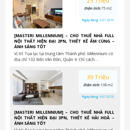
25 Triệu
Diện tích:
75 m2
Ngày đăng:
9-01-2019
[MASTERI MILLENNIUM] – CHO THUÊ NHÀ FULL
NỘI THẤT HIỆN ĐẠI 2PN, THIẾT KẾ ẤM CÚNG –
ÁNH SÁNG TỐT
Vị trí: Tọa lạc tại trung tâm Thành phố. Millennium có
địa chỉ 132 Bến Vân Đồn, Quận 4. Chỉ cách…
39 Triệu
Diện tích:
108 m2
Ngày đăng:
9-01-2019
[MASTERI MILLENNIUM] – CHO THUÊ NHÀ FULL
NỘI THẤT HIỆN ĐẠI 3PN, THIẾT KẾ HÀI HOÀ –
ÁNH SÁNG TỐT