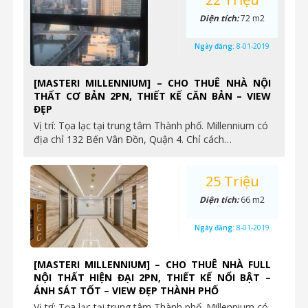
Diện tích:
72 m2
Ngày đăng:
8-01-2019
[MASTERI MILLENNIUM] – CHO THUÊ NHÀ NỘI
THẤT CƠ BẢN 2PN, THIẾT KẾ CĂN BẢN – VIEW
ĐẸP
Vị trí: Tọa lạc tại trung tâm Thành phố. Millennium có
địa chỉ 132 Bến Vân Đồn, Quận 4. Chỉ cách…
25 Triệu
Diện tích:
66 m2
Ngày đăng:
8-01-2019
[MASTERI MILLENNIUM] – CHO THUÊ NHÀ FULL
NỘI THẤT HIỆN ĐẠI 2PN, THIẾT KẾ NỔI BẬT –
ÁNH SÁT TỐT – VIEW ĐẸP THÀNH PHỐ
Vị trí: Tọa lạc tại trung tâm Thành phố. Millennium có