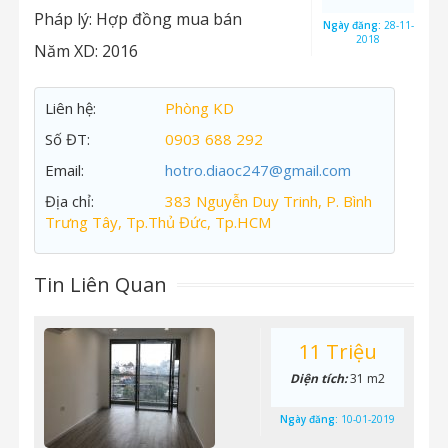
Pháp lý:
Hợp đồng mua bán
Ngày đăng:
28-11-
2018
Năm XD:
2016
Liên hệ:
Phòng KD
Số ĐT:
0903 688 292
Email:
hotro.diaoc247@gmail.com
Địa chỉ:
383 Nguyễn Duy Trinh, P. Bình
Trưng Tây, Tp.Thủ Đức, Tp.HCM
Tin Liên Quan
11 Triệu
Diện tích:
31 m2
Ngày đăng:
10-01-2019