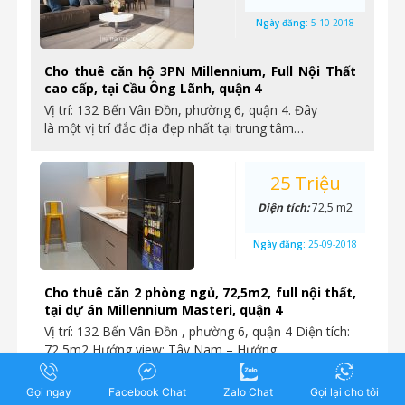
Ngày đăng:
5-10-2018
Cho thuê căn hộ 3PN Millennium, Full Nội Thất
cao cấp, tại Cầu Ông Lãnh, quận 4
Vị trí: 132 Bến Vân Đồn, phường 6, quận 4. Đây
là một vị trí đắc địa đẹp nhất tại trung tâm…
25 Triệu
Diện tích:
72,5 m2
Ngày đăng:
25-09-2018
Cho thuê căn 2 phòng ngủ, 72,5m2, full nội thất,
tại dự án Millennium Masteri, quận 4
Vị trí: 132 Bến Vân Đồn , phường 6, quận 4 Diện tích:
72,5m2 Hướng view: Tây Nam – Hướng…
Gọi ngay
Facebook Chat
Zalo Chat
Gọi lại cho tôi
23 Triệu