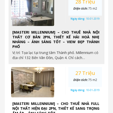
28 Triệu
Diện tích:
75 m2
Ngày đăng:
10-01-2019
[MASTERI MILLENNIUM] – CHO THUÊ NHÀ NỘI
THẤT CƠ BẢN 2PN, THIẾT KẾ HÀI HOÀ NHẸ
NHÀNG – ÁNH SÁNG TỐT – VIEW ĐẸP THÀNH
PHỐ
Vị trí: Tọa lạc tại trung tâm Thành phố. Millennium có
địa chỉ 132 Bến Vân Đồn, Quận 4. Chỉ cách…
27 Triệu
Diện tích:
75 m2
Ngày đăng:
10-01-2019
[MASTERI MILLENNIUM] – CHO THUÊ NHÀ FULL
NỘI THẤT HIỆN ĐẠI 2PN, THIẾT KẾ SANG TRỌNG