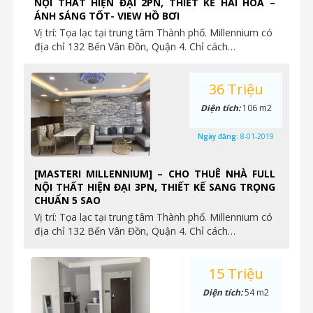
NỘI THẤT HIỆN ĐẠI 2PN, THIẾT KẾ HÀI HOÀ –
ÁNH SÁNG TỐT- VIEW HỒ BƠI
Vị trí: Tọa lạc tại trung tâm Thành phố. Millennium có
địa chỉ 132 Bến Vân Đồn, Quận 4. Chỉ cách…
36 Triệu
Diện tích:
106 m2
Ngày đăng:
8-01-2019
[MASTERI MILLENNIUM] – CHO THUÊ NHÀ FULL
NỘI THẤT HIỆN ĐẠI 3PN, THIẾT KẾ SANG TRỌNG
CHUẨN 5 SAO
Vị trí: Tọa lạc tại trung tâm Thành phố. Millennium có
địa chỉ 132 Bến Vân Đồn, Quận 4. Chỉ cách…
15 Triệu
Diện tích:
54 m2