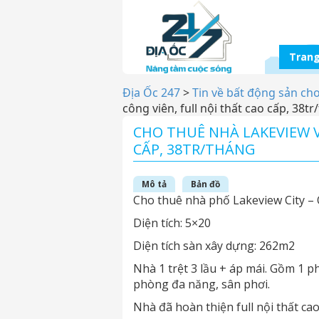
Trang
Địa Ốc 247
>
Tin về bất động sản ch
công viên, full nội thất cao cấp, 38t
CHO THUÊ NHÀ LAKEVIEW V
CẤP, 38TR/THÁNG
Mô tả
Bản đồ
Cho thuê nhà phố Lakeview City – 
Diện tích: 5×20
Diện tích sàn xây dựng: 262m2
Nhà 1 trệt 3 lầu + áp mái. Gồm 1 
phòng đa năng, sân phơi.
Nhà đã hoàn thiện full nội thất ca