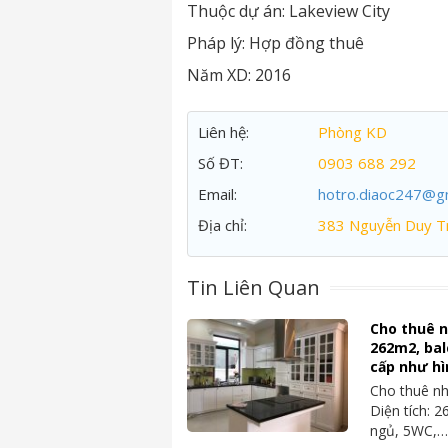
Thuộc dự án:
Lakeview City
Pháp lý:
Hợp đồng thuê
Năm XD:
2016
Liên hệ:
Phòng KD
Số ĐT:
0903 688 292
Email:
hotro.diaoc247@g
Địa chỉ:
383 Nguyễn Duy Tr
Tin Liên Quan
Cho thuê 
262m2, balc
cấp như hì
Cho thuê nh
Diện tích: 2
ngủ, 5WC,