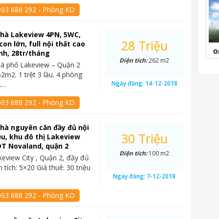
903 688 292 - Phòng KD
nhà Lakeview 4PN, 5WC,
28 Triệu
on lớn, full nội thất cao
O
nh, 28tr/tháng
Diện tích:
262 m2
hà phố Lakeview – Quận 2
62m2. 1 trệt 3 lầu. 4 phòng
Ngày đăng:
14-12-2018
2…
903 688 292 - Phòng KD
hà nguyên căn đầy đủ nội
30 Triệu
iệu, khu đô thị Lakeview
DT Novaland, quận 2
Diện tích:
100 m2
eview City , Quận 2, đầy đủ
n tích: 5×20 Giá thuê: 30 triệu
Ngày đăng:
7-12-2018
903 688 292 - Phòng KD