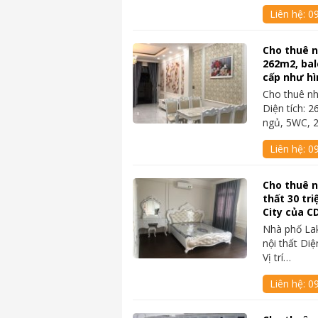
Liên hệ:
0
Cho thuê 
262m2, balc
cấp như hì
Cho thuê n
Diện tích: 2
ngủ, 5WC, 
Liên hệ:
0
Cho thuê n
thất 30 tr
City của C
Nhà phố Lak
nội thất Diệ
Vị trí…
Liên hệ:
0