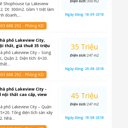
Diện tích:
300 m2
ê Shophouse tại Lakeview
 2. Dt: 300m2. Gồm 1 trệt làm
Ngày đăng:
18-09-2018
inh doanh,…
903 688 292 - Phòng KD
hà phố Lakeview City,
35 Triệu
nội thất, giá thuê 35 triệu
à phố Lakeview City – Song
Diện tích:
247 m2
, Quận 2. Diện tích: 6×20.
 thất…
Ngày đăng:
20-08-2018
903 688 292 - Phòng KD
hà phố Lakeview City -
45 Triệu
l nội thất cao cấp, view
Diện tích:
247 m2
à phố Lakeview City – Quận
: 5×20. Tổng diện tích sàn xây
Ngày đăng:
18-08-2018
2. Nhà…