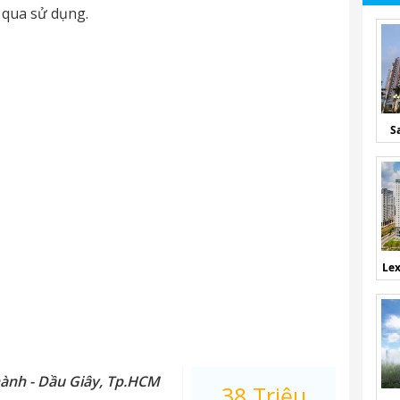
 qua sử dụng.
S
Lex
hành - Dầu Giây, Tp.HCM
38 Triệu