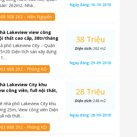
Ngày đăng:
16-10-2018
h sàn: 262m2. Nhà…
908 908 262 - Hiền Nguyễn
nhà Lakeview view công
38 Triệu
nội thất cao cấp, 38tr/tháng
à phố Lakeview City – Quận
Diện tích:
262 m2
: 5×20 Diện tích sàn xây dựng:
 1…
Ngày đăng:
29-09-2018
903 688 292 - Phòng KD
hà Lakeview City khu
28 Triệu
ew công viên, full nội thất,
Diện tích:
248 m2
ê nhà phố Lakeview City khu
ờng 25m, View công viên Diện
Ngày đăng:
28-09-2018
ull nội thất…
903 688 292 - Phòng KD