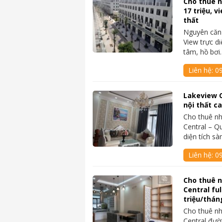
Cho thuê n
17 triệu, v
thất
Nguyên căn 
View trực d
tâm, hồ bơ
Liên hệ:
0
Lakeview C
nội thất ca
Cho thuê nh
Central – Qu
diện tích s
Liên hệ:
0
Cho thuê 
Central ful
triệu/thán
Cho thuê nh
Central đư