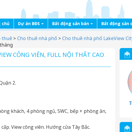
 chủ
Dự án BĐS
Bất động sản bán
Bất động sản 
o thuê
>
Cho thuê nhà phố
>
Cho thuê nhà phố LakeView Cit
r/tháng
IEW CÔNG VIÊN, FULL NỘI THẤT CAO
Quận 2.
T
phòng khách, 4 phòng ngủ, 5WC, bếp + phòng ăn,
o cấp. View công viên. Hướng cửa Tây Bắc.