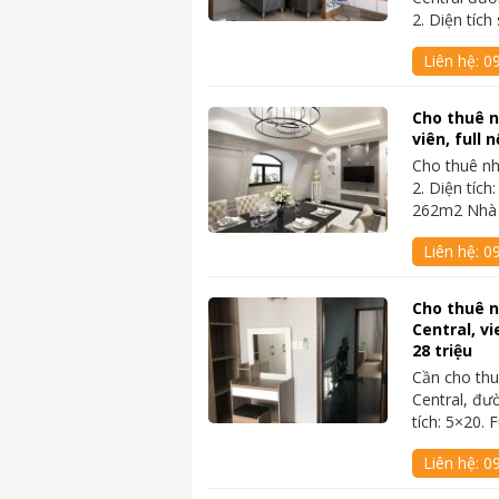
2. Diện tíc
Liên hệ:
0
Cho thuê 
viên, full 
Cho thuê nh
2. Diện tích
262m2 Nhà
Liên hệ:
0
Cho thuê n
Central, vi
28 triệu
Cần cho thu
Central, đư
tích: 5×20. F
Liên hệ:
0