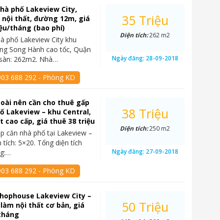
hà phố Lakeview City,
35 Triệu
l nội thất, đường 12m, giá
iệu/tháng (bao phí)
Diện tích:
262 m2
à phố Lakeview City khu
ờng Song Hành cao tốc, Quận
Ngày đăng:
28-09-2018
h sàn: 262m2. Nhà…
903 688 292 - Phòng KD
oài nên cần cho thuê gấp
38 Triệu
ố Lakeview – khu Central,
ất cao cấp, giá thuê 38 triệu
Diện tích:
250 m2
p căn nhà phố tại Lakeview –
tích: 5×20. Tổng diện tích
Ngày đăng:
27-09-2018
ng:…
903 688 292 - Phòng KD
hophouse Lakeview City –
50 Triệu
 làm nội thất cơ bản, giá
/tháng