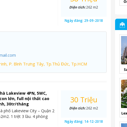
O
Diện tích:
262 m2
Ngày đăng:
29-09-2018
mail.com
inh, P. Bình Trưng Tây, Tp.Thủ Đức, Tp.HCM
S
nhà Lakeview 4PN, 5WC,
30 Triệu
on lớn, full nội thất cao
nh, 30tr/tháng
Diện tích:
262 m2
à phố Lakeview City – Quận 2
Lex
62m2. 1 trệt 3 lầu. 4 phòng
Ngày đăng:
14-12-2018
…