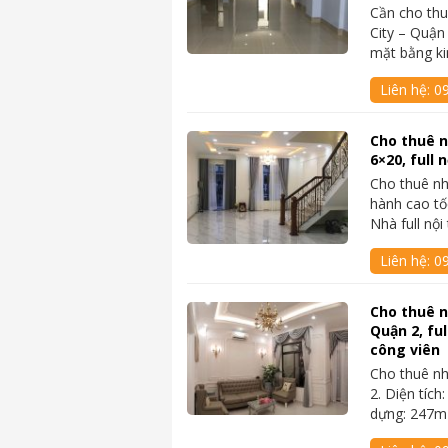
Cần cho thu
City – Quận
mặt bằng k
Liên hệ:
0
Cho thuê n
6×20, full 
Cho thuê nh
hành cao tốc
Nhà full nội
Liên hệ:
0
Cho thuê n
Quận 2, ful
công viên
Cho thuê nh
2. Diện tích
dựng: 247m