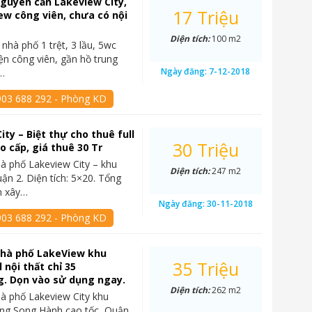
guyên căn Lakeview City,
17 Triệu
iew công viên, chưa có nội
Diện tích:
100 m2
nhà phố 1 trệt, 3 lầu, 5wc
iện công viên, gần hồ trung
Ngày đăng:
7-12-2018
i…
903 688 292 - Phòng KD
ity – Biệt thự cho thuê full
30 Triệu
o cấp, giá thuê 30 Tr
à phố Lakeview City – khu
Diện tích:
247 m2
ận 2. Diện tích: 5×20. Tổng
àn xây…
Ngày đăng:
30-11-2018
903 688 292 - Phòng KD
nhà phố LakeView khu
35 Triệu
l nội thất chỉ 35
g. Dọn vào sử dụng ngay.
Diện tích:
262 m2
à phố Lakeview City khu
ờng Song Hành cao tốc, Quận