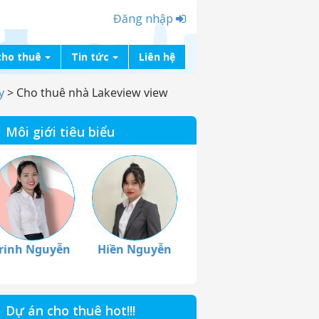
Đăng nhập
cho thuê
Tin tức
Liên hệ
y
>
Cho thuê nhà Lakeview view
Môi giới tiêu biểu
rinh Nguyễn
Hiền Nguyễn
Dự án cho thuê hot!!!