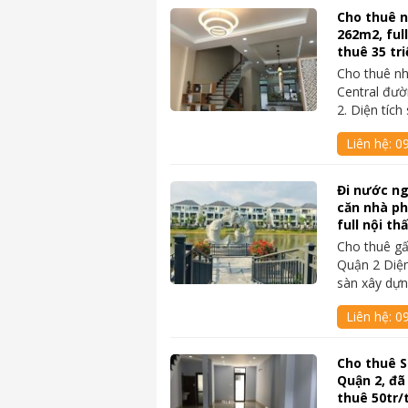
Cho thuê n
262m2, ful
thuê 35 tr
Cho thuê nh
Central đư
2. Diện tíc
Liên hệ:
0
Đi nước ng
căn nhà ph
full nội th
Cho thuê gấ
Quận 2 Diện 
sàn xây dự
Liên hệ:
0
Cho thuê S
Quận 2, đã
thuê 50tr