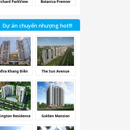
rchard ParkView
Botanica Premier
Dự án chuyển nhượng hot!!!
afira Khang Điền
The Sun Avenue
ington Residence
Golden Mansion