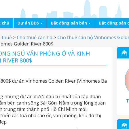
 chủ
Dự án BĐS
Bất động sản bán
Bất động sản 
o thuê
>
Cho thuê căn hộ
>
Cho thuê căn hộ Vinhomes Golde
homes Golden River 800$
HÒNG NGỦ VĂN PHÒNG Ở VÀ KINH
RIVER 800$
ỉ 800$ dự án Vinhomes Golden River (Vinhomes Ba
ng những dự án được đầu tư nhất của tập đoàn
T
 nằm bên cạnh sông Sài Gòn. Nằm trong lòng quận
ch trung tâm thành phố Hồ Chí Minh mới,
triển các toà nhà cao ốc, văn phòng, khu đô thị
đẹp.