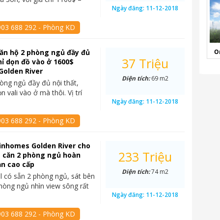
Ngày đăng:
11-12-2018
903 688 292 - Phòng KD
ăn hộ 2 phòng ngủ đầy đủ
O
37 Triệu
chỉ dọn đồ vào ở 1600$
Golden River
Diện tích:
69 m2
òng ngủ đầy đủ nội thất,
n vali vào ở mà thôi. Vị trí
Ngày đăng:
11-12-2018
903 688 292 - Phòng KD
Vinhomes Golden River cho
233 Triệu
$ căn 2 phòng ngủ hoàn
ản cao cấp
Diện tích:
74 m2
el có sẵn 2 phòng ngủ, sát bên
hòng ngủ nhìn view sông rất
Ngày đăng:
11-12-2018
903 688 292 - Phòng KD