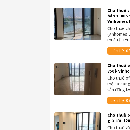
Cho thuê c
bản 1100$ 
Vinhomes 
Cho thuê că
(Vinhomes B
thuê rất tố
Liên hệ:
0
Cho thuê o
750$ Vinho
Cho thuê of
thể sử dụn
vẫn đăng k
Liên hệ:
0
Cho thuê o
giá tốt 12
Cho thuê vă