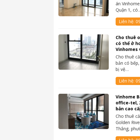
án Vinhomes
Quận 1, có
Liên hệ:
0
Cho thuê o
có thể ở h
Vinhomes 
Cho thuê că
bản có bếp,
bị vệ…
Liên hệ:
0
Vinhome Ba
office-tel,
bản cao cấ
Cho thuê că
Golden Rive
Thắng, phư