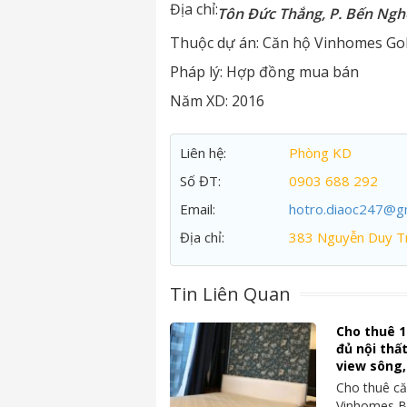
Địa chỉ:
Tôn Đức Thắng, P. Bến Ngh
Thuộc dự án:
Căn hộ Vinhomes Gol
Pháp lý:
Hợp đồng mua bán
Năm XD:
2016
Liên hệ:
Phòng KD
Số ĐT:
0903 688 292
Email:
hotro.diaoc247@g
Địa chỉ:
383 Nguyễn Duy Tr
Tin Liên Quan
Cho thuê 1
đủ nội thấ
view sông,
Cho thuê că
Vinhomes Ba