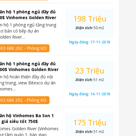
ăn hộ 1 phòng ngủ đầy đủ
198 Triệu
50$ Vinhomes Golden River
n hộ 1 phòng ngủ tầng trung
Diện tích:
50 m2
cơ bản có bếp dự án
olden River…
Ngày đăng:
17-11-2018
903 688 292 - Phòng KD
ăn hộ 1 phòng ngủ đầy đủ
23 Triệu
000$ Vinhomes Golden River
n hộ hoàn thiện đầy đủ nội
Diện tích:
51 m2
ầng trung, view Bitexco dự án
nhomes…
Ngày đăng:
14-11-2018
903 688 292 - Phòng KD
ăn hộ Vinhomes Ba Son 1
175 Triệu
giá siêu tốt 750$
homes Golden River (Vinhomes
Diện tích:
51 m2
ng tâm quận 1, bàn giao