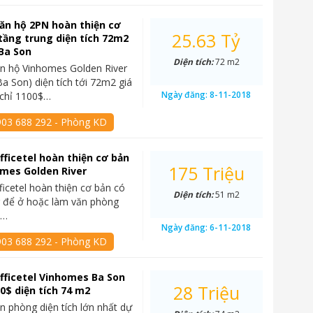
ăn hộ 2PN hoàn thiện cơ
25.63 Tỷ
tầng trung diện tích 72m2
Ba Son
Diện tích:
72 m2
n hộ Vinhomes Golden River
a Son) diện tích tới 72m2 giá
Ngày đăng:
8-11-2018
t chỉ 1100$…
903 688 292 - Phòng KD
fficetel hoàn thiện cơ bản
175 Triệu
mes Golden River
ficetel hoàn thiện cơ bản có
Diện tích:
51 m2
g để ở hoặc làm văn phòng
ý…
Ngày đăng:
6-11-2018
903 688 292 - Phòng KD
fficetel Vinhomes Ba Son
28 Triệu
00$ diện tích 74 m2
n phòng diện tích lớn nhất dự