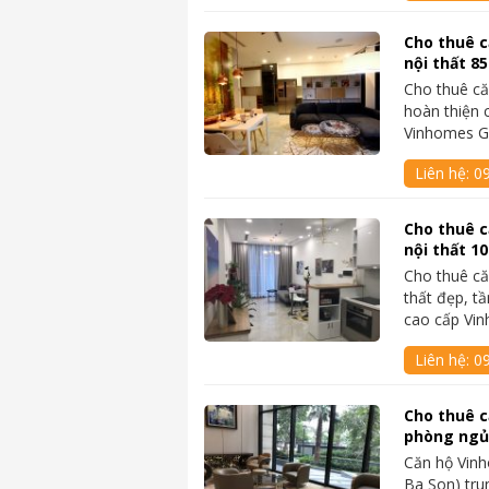
Cho thuê c
nội thất 8
Cho thuê că
hoàn thiện 
Vinhomes G
Liên hệ:
0
Cho thuê c
nội thất 1
Cho thuê că
thất đẹp, t
cao cấp Vi
Liên hệ:
0
Cho thuê c
phòng ngủ 
Căn hộ Vin
Ba Son) tru