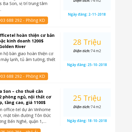
Diện tích:
74 m2
 Ba Son, vị trí trung tâm
…
Ngày đăng:
2-11-2018
903 688 292 - Phòng KD
fficetel hoàn thiện cơ bản
28 Triệu
oặc kinh doanh 1200$
Golden River
Diện tích:
74 m2
n hộ bàn giao hoàn thiện cơ
 máy lạnh, tủ âm tường, thiết
Ngày đăng:
25-10-2018
903 688 292 - Phòng KD
 Son – cho thuê căn
25 Triệu
 2 phòng ngủ, nội thất cơ
p, tầng cao, giá 1100$
Diện tích:
74 m2
n office-tel dự án Vinhome
r, mặt tiền đường Tôn Đức
Ngày đăng:
18-10-2018
ờng Bến Nghé, quận 1,…