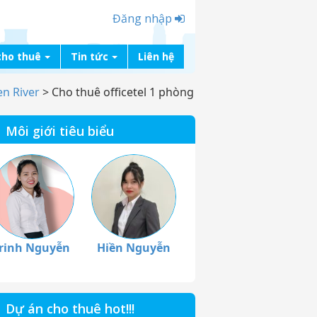
Đăng nhập
cho thuê
Tin tức
Liên hệ
n River
>
Cho thuê officetel 1 phòng
Môi giới tiêu biểu
rinh Nguyễn
Hiền Nguyễn
Dự án cho thuê hot!!!