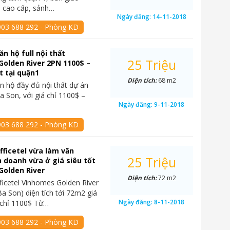
o cao cấp, sảnh…
Ngày đăng:
14-11-2018
903 688 292 - Phòng KD
ăn hộ full nội thất
25 Triệu
olden River 2PN 1100$ –
t tại quận1
Diện tích:
68 m2
n hộ đầy đủ nội thất dự án
 Son, với giá chỉ 1100$ –
Ngày đăng:
9-11-2018
903 688 292 - Phòng KD
fficetel vừa làm văn
25 Triệu
 doanh vừa ở giá siêu tốt
Golden River
Diện tích:
72 m2
ficetel Vinhomes Golden River
a Son) diện tích tới 72m2 giá
Ngày đăng:
8-11-2018
t chỉ 1100$ Từ…
903 688 292 - Phòng KD