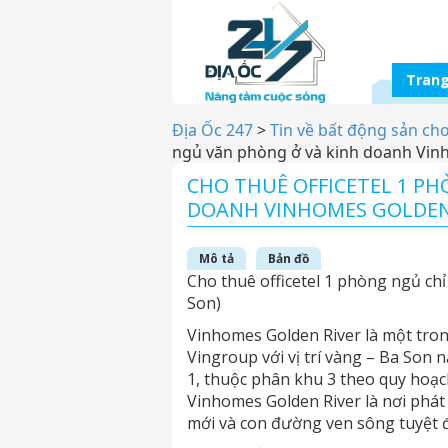
Trang
Địa Ốc 247
>
Tin về bất động sản ch
ngủ văn phòng ở và kinh doanh Vin
CHO THUÊ OFFICETEL 1 P
DOANH VINHOMES GOLDEN 
Mô tả
Bản đồ
Cho thuê officetel 1 phòng ngủ ch
Son)
Vinhomes Golden River là một tro
Vingroup với vị trí vàng – Ba Son
1, thuộc phân khu 3 theo quy hoạ
Vinhomes Golden River là nơi phát 
mới và con đường ven sông tuyệt 