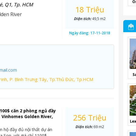
O
é, Q1, Tp. HCM
18 Triệu
den River
Diện tích:
49,5 m2
Ngày đăng:
17-11-2018
mail.com
S
inh, P. Bình Trưng Tây, Tp.Thủ Đức, Tp.HCM
100$ căn 2 phòng ngủ đầy
256 Triệu
t Vinhomes Golden River,
Lex
Diện tích:
69 m2
n hộ đầy đủ nội thất dự án
 Son, với giá chỉ 1100$ –