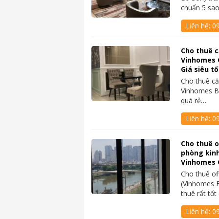
chuẩn 5 sa
Liên hệ:
0
Cho thuê c
Vinhomes G
Giá siêu tố
Cho thuê că
Vinhomes Ba
quá rẻ…
Liên hệ:
0
Cho thuê o
phòng kinh
Vinhomes 
Cho thuê of
(Vinhomes B
thuê rất tố
Liên hệ:
0