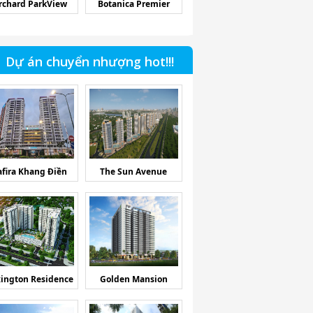
rchard ParkView
Botanica Premier
Dự án chuyển nhượng hot!!!
afira Khang Điền
The Sun Avenue
ington Residence
Golden Mansion