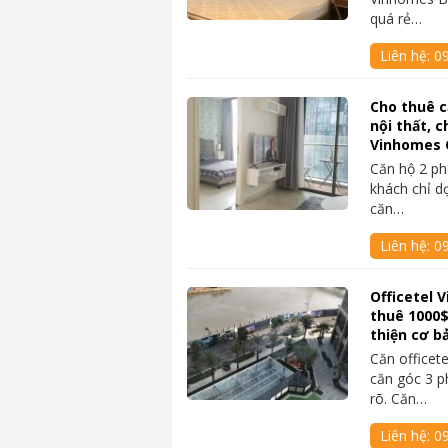
quá rẻ…
Liên hệ:
0
Cho thuê c
nội thất, 
Vinhomes 
Căn hộ 2 ph
khách chỉ dọ
căn…
Liên hệ:
0
Officetel 
thuê 1000
thiện cơ b
Căn officet
căn góc 3 p
rõ. Căn…
Liên hệ:
0