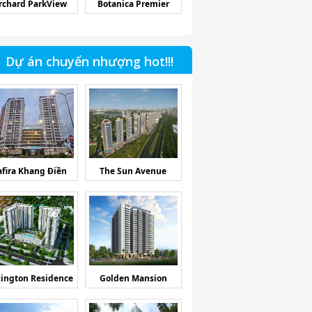
rchard ParkView
Botanica Premier
Dự án chuyển nhượng hot!!!
afira Khang Điền
The Sun Avenue
ington Residence
Golden Mansion