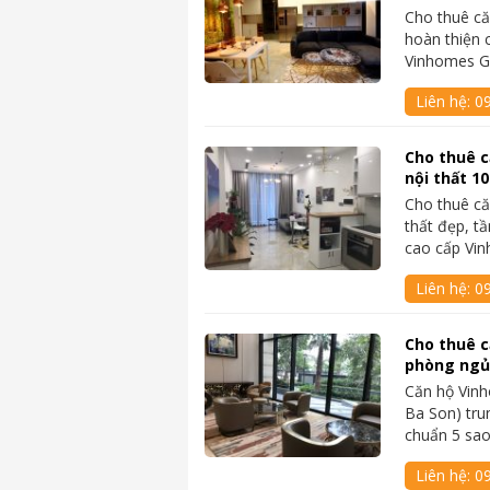
Cho thuê că
hoàn thiện 
Vinhomes G
Liên hệ:
0
Cho thuê c
nội thất 1
Cho thuê că
thất đẹp, t
cao cấp Vi
Liên hệ:
0
Cho thuê c
phòng ngủ 
Căn hộ Vin
Ba Son) tru
chuẩn 5 sa
Liên hệ:
0