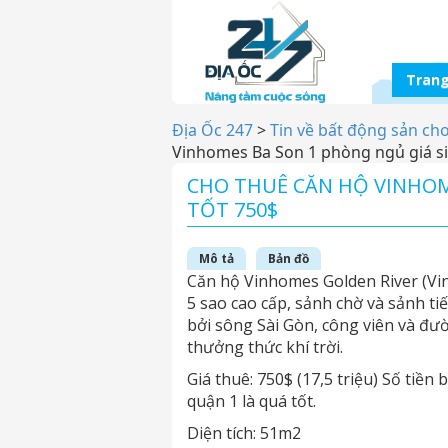
Trang
Địa Ốc 247
>
Tin về bất động sản ch
Vinhomes Ba Son 1 phòng ngủ giá si
CHO THUÊ CĂN HỘ VINHOM
TỐT 750$
Mô tả
Bản đồ
Căn hộ Vinhomes Golden River (Vi
5 sao cao cấp, sảnh chờ và sảnh t
bởi sông Sài Gòn, công viên và đư
thưởng thức khí trời.
Giá thuê: 750$ (17,5 triệu) Số tiền
quận 1 là quá tốt.
Diện tích: 51m2