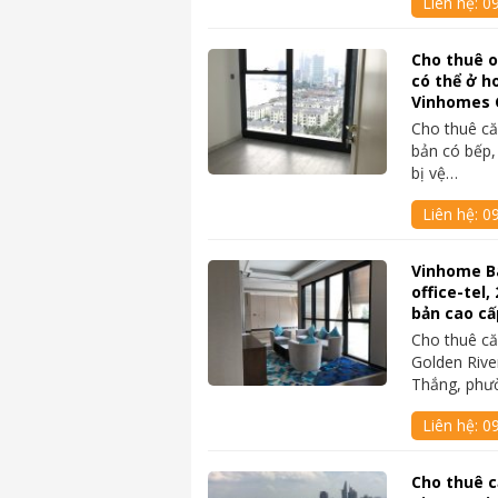
Liên hệ:
0
Cho thuê o
có thể ở h
Vinhomes 
Cho thuê că
bản có bếp,
bị vệ…
Liên hệ:
0
Vinhome Ba
office-tel,
bản cao cấ
Cho thuê că
Golden Rive
Thắng, phư
Liên hệ:
09
Cho thuê c