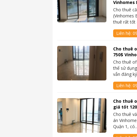
Vinhomes 
Cho thuê că
(Vinhomes B
thuê rất tố
Liên hệ:
0
Cho thuê o
750$ Vinho
Cho thuê of
thể sử dụn
vẫn đăng k
Liên hệ:
0
Cho thuê o
giá tốt 12
Cho thuê vă
án Vinhomes
Quận 1, có