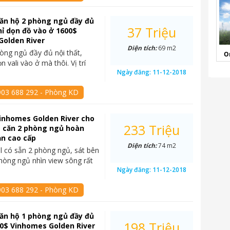
ăn hộ 2 phòng ngủ đầy đủ
37 Triệu
chỉ dọn đồ vào ở 1600$
Golden River
Diện tích:
69 m2
òng ngủ đầy đủ nội thất,
O
n vali vào ở mà thôi. Vị trí
Ngày đăng:
11-12-2018
903 688 292 - Phòng KD
Vinhomes Golden River cho
233 Triệu
$ căn 2 phòng ngủ hoàn
ản cao cấp
Diện tích:
74 m2
el có sẵn 2 phòng ngủ, sát bên
hòng ngủ nhìn view sông rất
Ngày đăng:
11-12-2018
903 688 292 - Phòng KD
ăn hộ 1 phòng ngủ đầy đủ
198 Triệu
50$ Vinhomes Golden River