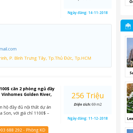
O
Ngày đăng:
14-11-2018
mail.com
inh, P. Bình Trưng Tây, Tp.Thủ Đức, Tp.HCM
S
100$ căn 2 phòng ngủ đầy
256 Triệu
t Vinhomes Golden River,
Diện tích:
69 m2
n hộ đầy đủ nội thất dự án
 Son, với giá chỉ 1100$ –
Ngày đăng:
11-12-2018
Lex
903 688 292 - Phòng KD