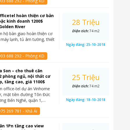
903 688 292 - Phòng KD
fficetel hoàn thiện cơ bản
28 Triệu
oặc kinh doanh 1200$
Golden River
Diện tích:
74 m2
n hộ bàn giao hoàn thiện cơ
 máy lạnh, tủ âm tường, thiết
Ngày đăng:
25-10-2018
903 688 292 - Phòng KD
 Son – cho thuê căn
25 Triệu
 2 phòng ngủ, nội thất cơ
p, tầng cao, giá 1100$
Diện tích:
74 m2
n office-tel dự án Vinhome
r, mặt tiền đường Tôn Đức
Ngày đăng:
18-10-2018
ờng Bến Nghé, quận 1,…
75 269 781 - Khả Ái
ăn 1Pn tầng cao view