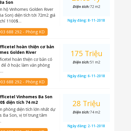
Ba Son
Diện tích:
72 m2
n hộ Vinhomes Golden River
a Son) diện tích tới 72m2 giá
Ngày đăng:
8-11-2018
t chỉ 1100$…
903 688 292 - Phòng KD
fficetel hoàn thiện cơ bản
175 Triệu
mes Golden River
ficetel hoàn thiện cơ bản có
Diện tích:
51 m2
g để ở hoặc làm văn phòng
ý…
Ngày đăng:
6-11-2018
903 688 292 - Phòng KD
fficetel Vinhomes Ba Son
28 Triệu
00$ diện tích 74 m2
n phòng diện tích lớn nhất dự
Diện tích:
74 m2
 Ba Son, vị trí trung tâm
…
Ngày đăng:
2-11-2018