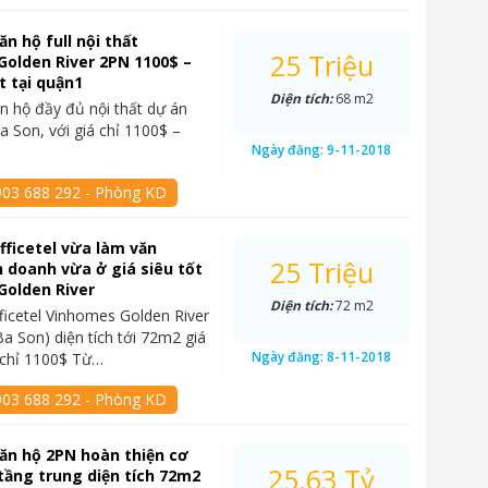
ăn hộ full nội thất
25 Triệu
olden River 2PN 1100$ –
t tại quận1
Diện tích:
68 m2
n hộ đầy đủ nội thất dự án
 Son, với giá chỉ 1100$ –
Ngày đăng:
9-11-2018
903 688 292 - Phòng KD
fficetel vừa làm văn
25 Triệu
 doanh vừa ở giá siêu tốt
Golden River
Diện tích:
72 m2
ficetel Vinhomes Golden River
a Son) diện tích tới 72m2 giá
Ngày đăng:
8-11-2018
t chỉ 1100$ Từ…
903 688 292 - Phòng KD
ăn hộ 2PN hoàn thiện cơ
25.63 Tỷ
tầng trung diện tích 72m2