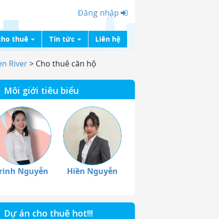
Đăng nhập
cho thuê
Tin tức
Liên hệ
n River
>
Cho thuê căn hộ
Môi giới tiêu biểu
rinh Nguyễn
Hiền Nguyễn
Dự án cho thuê hot!!!