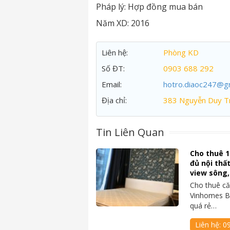
Pháp lý:
Hợp đồng mua bán
Năm XD:
2016
Liên hệ:
Phòng KD
Số ĐT:
0903 688 292
Email:
hotro.diaoc247@g
Địa chỉ:
383 Nguyễn Duy Tr
Tin Liên Quan
Cho thuê 1
đủ nội thấ
view sông,
Cho thuê că
Vinhomes Ba
quá rẻ…
Liên hệ:
0