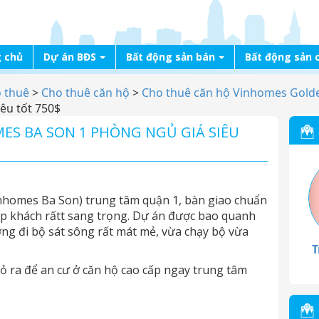
 chủ
Dự án BĐS
Bất động sản bán
Bất động sản 
o thuê
>
Cho thuê căn hộ
>
Cho thuê căn hộ Vinhomes Golde
êu tốt 750$
ES BA SON 1 PHÒNG NGỦ GIÁ SIÊU
nhomes Ba Son) trung tâm quận 1, bàn giao chuẩn
iếp khách rấtt sang trọng. Dự án được bao quanh
ờng đi bộ sát sông rất mát mẻ, vừa chạy bộ vừa
T
 bỏ ra để an cư ở căn hộ cao cấp ngay trung tâm