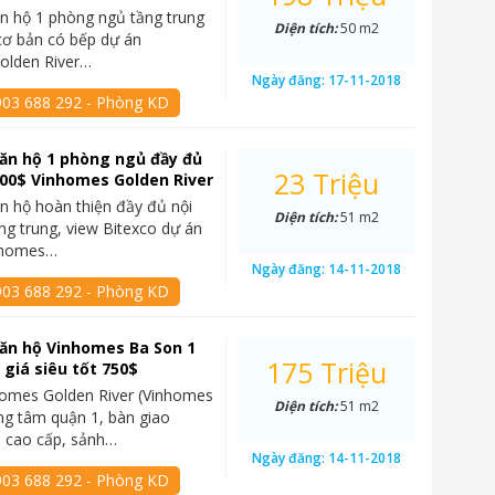
n hộ 1 phòng ngủ tầng trung
Diện tích:
50 m2
cơ bản có bếp dự án
olden River…
Ngày đăng:
17-11-2018
903 688 292 - Phòng KD
ăn hộ 1 phòng ngủ đầy đủ
23 Triệu
000$ Vinhomes Golden River
n hộ hoàn thiện đầy đủ nội
Diện tích:
51 m2
ầng trung, view Bitexco dự án
nhomes…
Ngày đăng:
14-11-2018
903 688 292 - Phòng KD
ăn hộ Vinhomes Ba Son 1
175 Triệu
giá siêu tốt 750$
homes Golden River (Vinhomes
Diện tích:
51 m2
ng tâm quận 1, bàn giao
o cao cấp, sảnh…
Ngày đăng:
14-11-2018
903 688 292 - Phòng KD