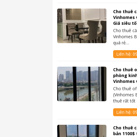
Cho thuê c
Vinhomes G
Giá siêu tố
Cho thuê că
Vinhomes Ba
quá rẻ…
Liên hệ:
0
Cho thuê o
phòng kinh
Vinhomes 
Cho thuê of
(Vinhomes B
thuê rất tố
Liên hệ:
0
Cho thuê c
bản 1100$ 