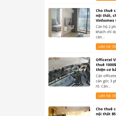
Cho thuê c
nội thất, 
Vinhomes 
Căn hộ 2 ph
khách chỉ dọ
căn…
Liên hệ:
0
Officetel 
thuê 1000
thiện cơ b
Căn officet
căn góc 3 p
rõ. Căn…
Liên hệ:
0
Cho thuê c
nội thất 8