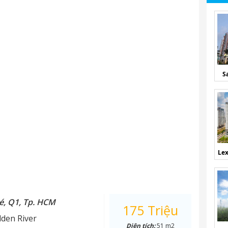
S
Lex
é, Q1, Tp. HCM
175 Triệu
den River
Diện tích:
51 m2