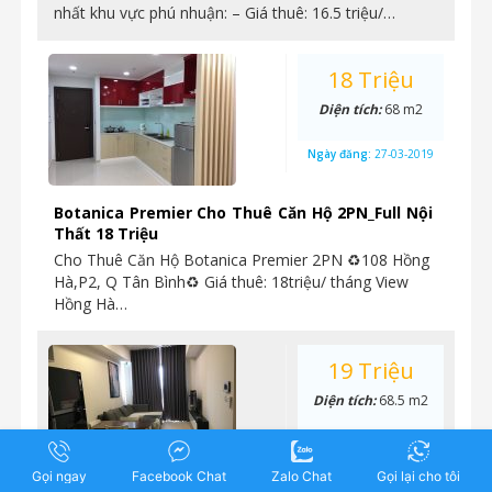
nhất khu vực phú nhuận: – Giá thuê: 16.5 triệu/…
18 Triệu
Diện tích:
68 m2
Ngày đăng:
27-03-2019
Botanica Premier Cho Thuê Căn Hộ 2PN_Full Nội
Thất 18 Triệu
Cho Thuê Căn Hộ Botanica Premier 2PN ♻108 Hồng
Hà,P2, Q Tân Bình♻ Giá thuê: 18triệu/ tháng View
Hồng Hà…
19 Triệu
Diện tích:
68.5 m2
Ngày đăng:
6-03-2019
Gọi ngay
Facebook Chat
Zalo Chat
Gọi lại cho tôi