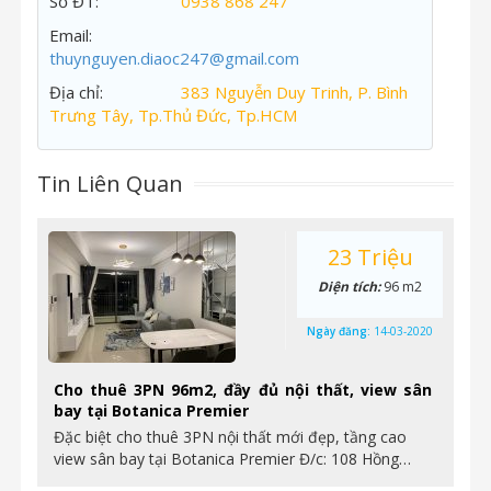
Số ĐT:
0938 868 247
Email:
thuynguyen.diaoc247@gmail.com
Địa chỉ:
383 Nguyễn Duy Trinh, P. Bình
Trưng Tây, Tp.Thủ Đức, Tp.HCM
Tin Liên Quan
23 Triệu
Diện tích:
96 m2
Ngày đăng:
14-03-2020
Cho thuê 3PN 96m2, đầy đủ nội thất, view sân
bay tại Botanica Premier
Đặc biệt cho thuê 3PN nội thất mới đẹp, tầng cao
view sân bay tại Botanica Premier Đ/c: 108 Hồng…